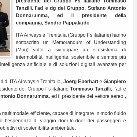
presidente del Gruppo Fs italiane Tommaso
Tanzilli, l’ad e dg del Gruppo, Stefano Antonio
Donnarumma, ed il presidente della
compagnia, Sandro Pappalardo
ITA Airways e Trenitalia (Gruppo Fs italiane) hanno
sottoscritto un Memorandum of Understanding
(Mou) volto a sviluppare un ecosistema di
intermobilità intelligente, sostenibile e sempre più
Intelligenza artificiale e di soluzioni digitali avanzate per
d di ITA Airways e Trenitalia,
Joerg Eberhart
e
Gianpiero
presidente del Gruppo Fs italiane
Tommaso Tanzilli
, l’ad e
Antonio Donnarumma
, ed il presidente del vettore aereo ,
multimodale efficiente, capace di integrare in modo fluido
 l’esperienza di viaggio door-to-door dei passeggeri e
iettivi di sostenibilità ambientale.