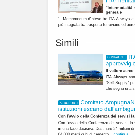
ITA-Trenital
"Intermodalità 
generale
“Il Memorandum d'intesa tra ITA Airways e 
più integrata tra trasporto ferroviario ed a
Simili
IT
COMPAGNIE
approvvigi
Il vettore aereo
ITA Airways ann
“Self Supply” pr
che segna una sv
Comitato AmpugnaNO
AEROPORTI
istituzioni escano dall'ambiguità
Con l'avvio della Confernza dei servizi la
Con l'avvio della Conferenza dei servizi, l
in una fase decisiva. Destinare 34 milioni di
84.000 metri cubi di cemento...
continua