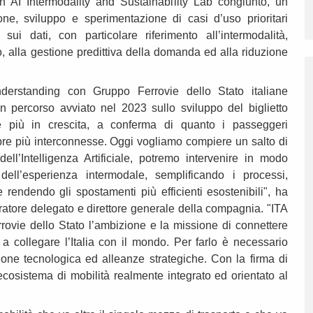
n AI Intermodality and Sustainability Lab congiunto, un
ione, sviluppo e sperimentazione di casi d’uso prioritari
e sui dati, con particolare riferimento all’intermodalità,
io, alla gestione predittiva della domanda ed alla riduzione
rstanding con Gruppo Ferrovie dello Stato italiane
n percorso avviato nel 2023 sullo sviluppo del biglietto
re più in crescita, a conferma di quanto i passeggeri
pre più interconnesse. Oggi vogliamo compiere un salto di
 dell’Intelligenza Artificiale, potremo intervenire in modo
i dell’esperienza intermodale, semplificando i processi,
 rendendo gli spostamenti più efficienti esostenibili", ha
ratore delegato e direttore generale della compagnia. "ITA
rovie dello Stato l’ambizione e la missione di connettere
tre a collegare l’Italia con il mondo. Per farlo è necessario
zione tecnologica ed alleanze strategiche. Con la firma di
sistema di mobilità realmente integrato ed orientato al