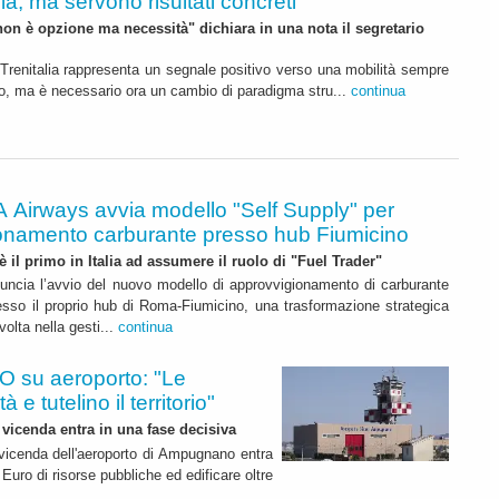
ia, ma servono risultati concreti"
non è opzione ma necessità" dichiara in una nota il segretario
Trenitalia rappresenta un segnale positivo verso una mobilità sempre
ereo, ma è necessario ora un cambio di paradigma stru...
continua
A Airways avvia modello "Self Supply" per
onamento carburante presso hub Fiumicino
 è il primo in Italia ad assumere il ruolo di "Fuel Trader"
uncia l’avvio del nuovo modello di approvvigionamento di carburante
esso il proprio hub di Roma-Fiumicino, una trasformazione strategica
olta nella gesti...
continua
 su aeroporto: "Le
 e tutelino il territorio"
 vicenda entra in una fase decisiva
a vicenda dell'aeroporto di Ampugnano entra
 Euro di risorse pubbliche ed edificare oltre