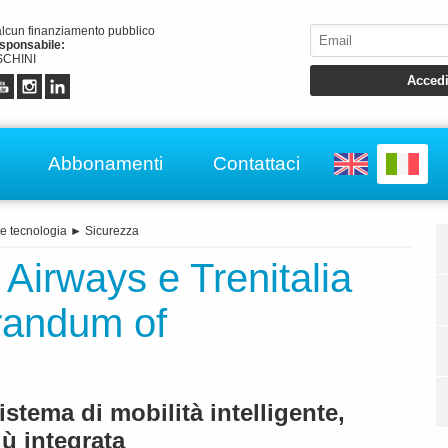
alcun finanziamento pubblico
esponsabile:
CHINI
Abbonamenti
Contattaci
e tecnologia
►
Sicurezza
A Airways e Trenitalia
randum of
stema di mobilità intelligente,
ù integrata