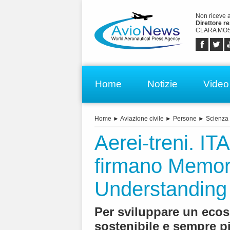
Non riceve 
Direttore r
CLARA MOS
Home
Notizie
Video
Home
►
Aviazione civile
►
Persone
►
Scienza 
Aerei-treni. IT
firmano Memo
Understanding
Per sviluppare un ecosi
sostenibile e sempre pi