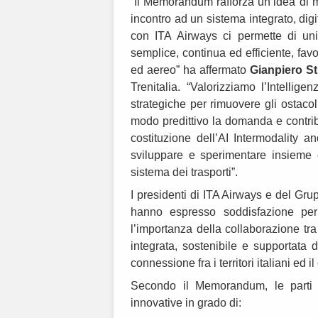
“Il Memorandum rafforza un’idea di mo
incontro ad un sistema integrato, dig
con ITA Airways ci permette di un
semplice, continua ed efficiente, fa
ed aereo” ha affermato
Gianpiero St
Trenitalia. “Valorizziamo l’Intellige
strategiche per rimuovere gli ostacoli 
modo predittivo la domanda e contribu
costituzione dell’AI Intermodality 
sviluppare e sperimentare insieme c
sistema dei trasporti”.
I presidenti di ITA Airways e del Gru
hanno espresso soddisfazione per
l’importanza della collaborazione t
integrata, sostenibile e supportata 
connessione fra i territori italiani ed 
Secondo il Memorandum, le parti l
innovative in grado di: