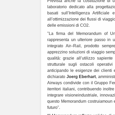
Prevista anche la costituzione di u
laboratorio dedicato alla progettaz
basati sull’Intelligenza Artificiale 
all’ottimizzazione dei flussi di viagg
delle emissioni di CO2.
"La firma del Memorandum of Unde
rappresenta un ulteriore passo in u
integrato Air–Rail, prodotto semp
apprezzino soluzioni di viaggio sem
qualità: grazie all’utilizzo sapiente
strutturale sugli ostacoli operativ
anticipando le esigenze dei clienti e
dichiarato
Joerg Eberhart
, amminist
Airways condivide con il Gruppo Fer
iterritori italiani, contribuendo inol
integrare visioneindustriale, innova
questo Memorandum costruiamoun eco
futuro".