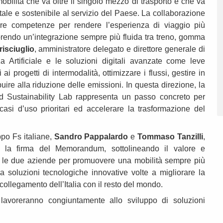
bilità che va oltre il singolo mezzo di trasporto e che va
itale e sostenibile al servizio del Paese. La collaborazione
ire competenze per rendere l’esperienza di viaggio più
vorendo un’integrazione sempre più fluida tra treno, gomma
risciuglio
, amministratore delegato e direttore generale di
nza Artificiale e le soluzioni digitali avanzate come leve
ai progetti di intermodalità, ottimizzare i flussi, gestire in
ire alla riduzione delle emissioni. In questa direzione, la
and Sustainability Lab rappresenta un passo concreto per
asi d’uso prioritari ed accelerare la trasformazione del
ppo Fs italiane,
Sandro Pappalardo
e
Tommaso Tanzilli
,
 la firma del Memorandum, sottolineando il valore e
ra le due aziende per promuovere una mobilità sempre più
da soluzioni tecnologiche innovative volte a migliorare la
il collegamento dell’Italia con il resto del mondo.
avoreranno congiuntamente allo sviluppo di soluzioni