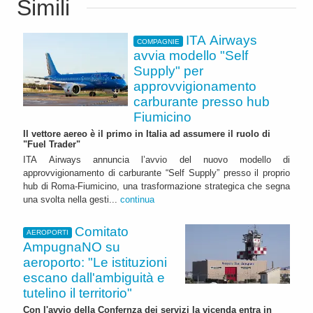
Simili
ITA Airways
COMPAGNIE
avvia modello "Self
Supply" per
approvvigionamento
carburante presso hub
Fiumicino
Il vettore aereo è il primo in Italia ad assumere il ruolo di
"Fuel Trader"
ITA Airways annuncia l’avvio del nuovo modello di
approvvigionamento di carburante “Self Supply” presso il proprio
hub di Roma-Fiumicino, una trasformazione strategica che segna
una svolta nella gesti...
continua
Comitato
AEROPORTI
AmpugnaNO su
aeroporto: "Le istituzioni
escano dall'ambiguità e
tutelino il territorio"
Con l'avvio della Confernza dei servizi la vicenda entra in