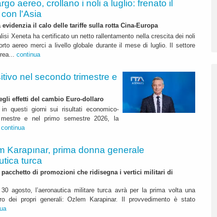
rgo aereo, crollano i noli a luglio: frenato il
con l'Asia
 evidenzia il calo delle tariffe sulla rotta Cina-Europa
lisi Xeneta ha certificato un netto rallentamento nella crescita dei noli
orto aereo merci a livello globale durante il mese di luglio. Il settore
erea...
continua
itivo nel secondo trimestre e
degli effetti del cambio Euro-dollaro
in questi giorni sui risultati economico-
rimestre e nel primo semestre 2026, la
.
continua
m Karapınar, prima donna generale
utica turca
pacchetto di promozioni che ridisegna i vertici militari di
30 agosto, l’aeronautica militare turca avrà per la prima volta una
o dei propri generali: Ozlem Karapinar. Il provvedimento è stato
nua