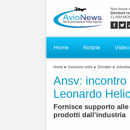
Non riceve 
Direttore r
CLARA MOS
Home
Notizie
Video
Home
►
Aviazione civile
►
Elicotteri
►
Industri
Ansv: incontro
Leonardo Helic
Fornisce supporto alle 
prodotti dall'industria