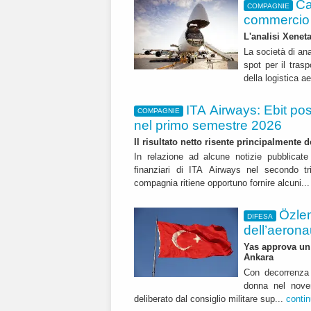
Ca
COMPAGNIE
commercio 
L'analisi Xeneta
La società di ana
spot per il trasp
della logistica a
ITA Airways: Ebit pos
COMPAGNIE
nel primo semestre 2026
Il risultato netto risente principalmente 
In relazione ad alcune notizie pubblicate 
finanziari di ITA Airways nel secondo t
compagnia ritiene opportuno fornire alcuni..
Özle
DIFESA
dell’aerona
Yas approva un 
Ankara
Con decorrenza 
donna nel nover
deliberato dal consiglio militare sup...
conti