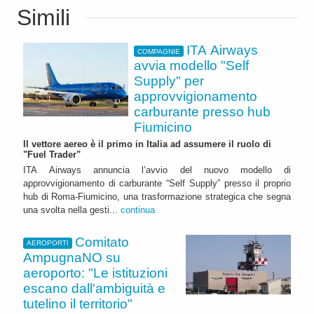
Simili
ITA Airways
COMPAGNIE
avvia modello "Self
Supply" per
approvvigionamento
carburante presso hub
Fiumicino
Il vettore aereo è il primo in Italia ad assumere il ruolo di
"Fuel Trader"
ITA Airways annuncia l’avvio del nuovo modello di
approvvigionamento di carburante “Self Supply” presso il proprio
hub di Roma-Fiumicino, una trasformazione strategica che segna
una svolta nella gesti...
continua
Comitato
AEROPORTI
AmpugnaNO su
aeroporto: "Le istituzioni
escano dall'ambiguità e
tutelino il territorio"