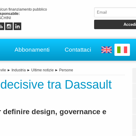
alcun finanziamento pubblico
esponsabile:
CHINI
Abbonamenti
Contattaci
vile
►
Industria
►
Ultime notizie
►
Persone
e decisive tra Dassault
r definire design, governance e