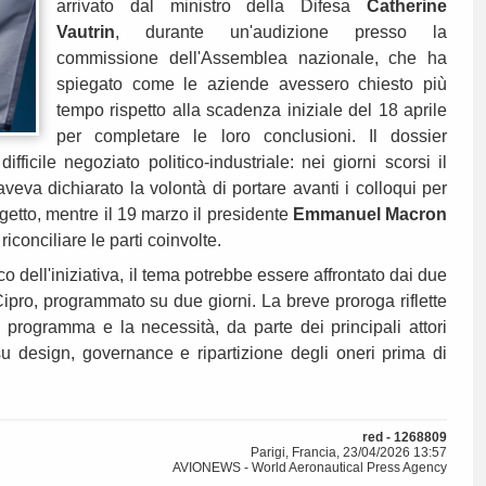
arrivato dal ministro della Difesa
Catherine
Vautrin
, durante un'audizione presso la
commissione dell'Assemblea nazionale, che ha
spiegato come le aziende avessero chiesto più
tempo rispetto alla scadenza iniziale del 18 aprile
per completare le loro conclusioni. Il dossier
fficile negoziato politico-industriale: nei giorni scorsi il
veva dichiarato la volontà di portare avanti i colloqui per
getto, mentre il 19 marzo il presidente
Emmanuel Macron
riconciliare le parti coinvolte.
ico dell'iniziativa, il tema potrebbe essere affrontato dai due
Cipro, programmato su due giorni. La breve proroga riflette
l programma e la necessità, da parte dei principali attori
 su design, governance e ripartizione degli oneri prima di
red - 1268809
Parigi, Francia, 23/04/2026 13:57
AVIONEWS - World Aeronautical Press Agency