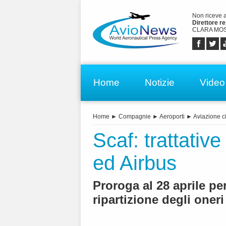
Non riceve 
Direttore r
CLARA MOS
Home
Notizie
Video
Home
►
Compagnie
►
Aeroporti
►
Aviazione ci
Scaf: trattativ
ed Airbus
Proroga al 28 aprile pe
ripartizione degli oneri