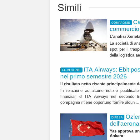
Simili
Ca
COMPAGNIE
commercio 
L'analisi Xeneta
La società di ana
spot per il trasp
della logistica a
ITA Airways: Ebit pos
COMPAGNIE
nel primo semestre 2026
Il risultato netto risente principalmente 
In relazione ad alcune notizie pubblicate 
finanziari di ITA Airways nel secondo t
compagnia ritiene opportuno fornire alcuni..
Özle
DIFESA
dell’aerona
Yas approva un 
Ankara