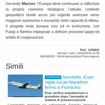
Secondo
Macron
, l’Europa deve continuare a rafforzare
la propria coesione strategica: l’attuale contesto
geopolitico rende ancor più urgente avanzare verso
maggiore autonomia e sovranità nelle capacità di difesa.
Il progetto resta dunque vivo ed in evoluzione, con
Parigi e Berlino impegnate a definire prossime tappe ed
ambiti di cooperazione.
Red - 1268826
Nicosia, Cipro, 24/04/2026 14:39
AVIONEWS - World Aeronautical Press Agency
Simili
Aeroitalia, Enac
COMPAGNIE
vigila sul jet Marathon
fermo a Fiumicino
Enac verifica manutenzione e
procedure dopo l’anomalia al
sistema di pressurizzazione
L’aeromobile impiegato sui collegamenti Aeroitalia interessati