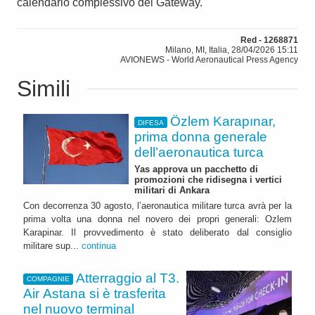
calendario complessivo del Gateway.
Red - 1268871
Milano, MI, Italia, 28/04/2026 15:11
AVIONEWS - World Aeronautical Press Agency
Simili
Özlem Karapınar,
DIFESA
prima donna generale
dell’aeronautica turca
Yas approva un pacchetto di
promozioni che ridisegna i vertici
militari di Ankara
Con decorrenza 30 agosto, l’aeronautica militare turca avrà per la
prima volta una donna nel novero dei propri generali: Ozlem
Karapinar. Il provvedimento è stato deliberato dal consiglio
militare sup...
continua
Atterraggio al T3.
COMPAGNIE
Air Astana si è trasferita
nel nuovo terminal