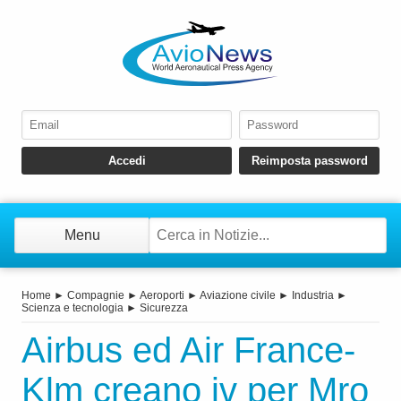
Menu
Home
►
Compagnie
►
Aeroporti
►
Aviazione civile
►
Industria
►
Scienza e tecnologia
►
Sicurezza
Airbus ed Air France-
Klm creano jv per Mro