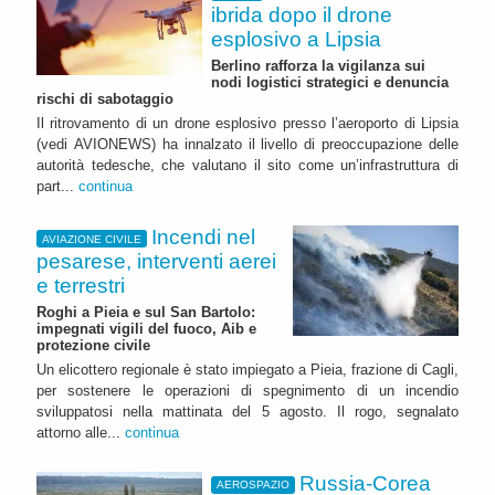
ibrida dopo il drone
esplosivo a Lipsia
Berlino rafforza la vigilanza sui
nodi logistici strategici e denuncia
rischi di sabotaggio
Il ritrovamento di un drone esplosivo presso l’aeroporto di Lipsia
(vedi AVIONEWS) ha innalzato il livello di preoccupazione delle
autorità tedesche, che valutano il sito come un’infrastruttura di
part...
continua
Incendi nel
AVIAZIONE CIVILE
pesarese, interventi aerei
e terrestri
Roghi a Pieia e sul San Bartolo:
impegnati vigili del fuoco, Aib e
protezione civile
Un elicottero regionale è stato impiegato a Pieia, frazione di Cagli,
per sostenere le operazioni di spegnimento di un incendio
sviluppatosi nella mattinata del 5 agosto. Il rogo, segnalato
attorno alle...
continua
Russia-Corea
AEROSPAZIO