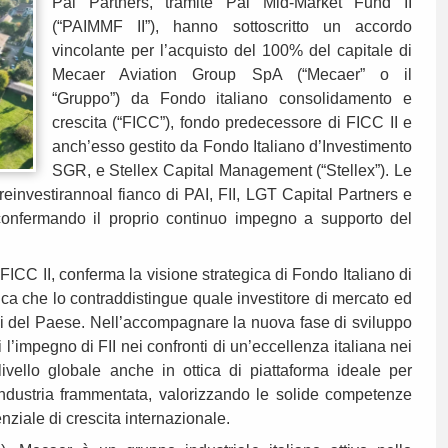
Pai Partners, tramite Pai Mid‑Market Fund II
(“PAIMMF II”), hanno sottoscritto un accordo
vincolante per l’acquisto del 100% del capitale di
Mecaer Aviation Group SpA (“Mecaer” o il
“Gruppo”) da Fondo italiano consolidamento e
crescita (“FICC”), fondo predecessore di FICC II e
anch’esso gestito da Fondo Italiano d’Investimento
SGR, e Stellex Capital Management (“Stellex”). Le
, reinvestirannoal fianco di PAI, FII, LGT Capital Partners e
nfermando il proprio continuo impegno a supporto del
e FICC II, conferma la visione strategica di Fondo Italiano di
ica che lo contraddistingue quale investitore di mercato ed
egici del Paese. Nell’accompagnare la nuova fase di sviluppo
l’impegno di FII nei confronti di un’eccellenza italiana nei
a livello globale anche in ottica di piattaforma ideale per
industria frammentata, valorizzando le solide competenze
enziale di crescita internazionale.