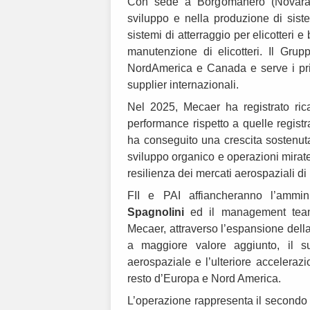
Con sede a Borgomanero (Novara), 
sviluppo e nella produzione di siste
sistemi di atterraggio per elicotteri e
manutenzione di elicotteri. Il Gruppo
NordAmerica e Canada e serve i prin
supplier internazionali.
Nel 2025, Mecaer ha registrato ric
performance rispetto a quelle regist
ha conseguito una crescita sostenuta
sviluppo organico e operazioni mirate
resilienza dei mercati aerospaziali di 
FII e PAI affiancheranno l’ammin
Spagnolini
ed il management team 
Mecaer, attraverso l’espansione del
a maggiore valore aggiunto, il s
aerospaziale e l’ulteriore accelerazio
resto d’Europa e Nord America.
L’operazione rappresenta il secondo 