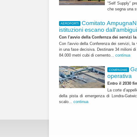
“Self Supply” pr
che segna una sv
Comitato AmpugnaNO
AEROPORTI
istituzioni escano dall'ambiguità
Con l'avvio della Confernza dei servizi la
Con l'avvio della Conferenza dei servizi, l
in una fase decisiva. Destinare 34 milioni di
84.000 metri cubi di cemento...
continua
Ga
COMPAGNIE
operativa
Entro il 2030 f
La corte d’appell
della pista di emergenza di Londra-Gatwic
scalo...
continua