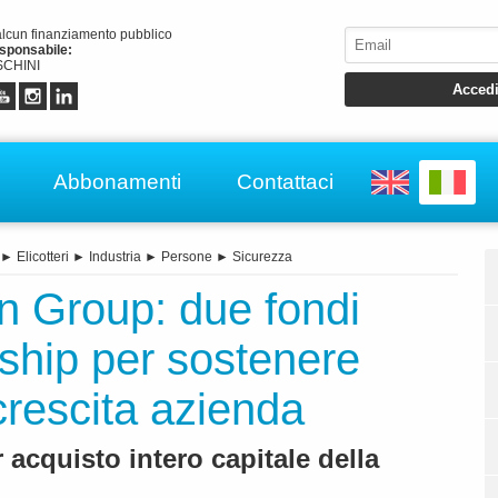
alcun finanziamento pubblico
esponsabile:
CHINI
Abbonamenti
Contattaci
►
Elicotteri
►
Industria
►
Persone
►
Sicurezza
n Group: due fondi
rship per sostenere
crescita azienda
acquisto intero capitale della