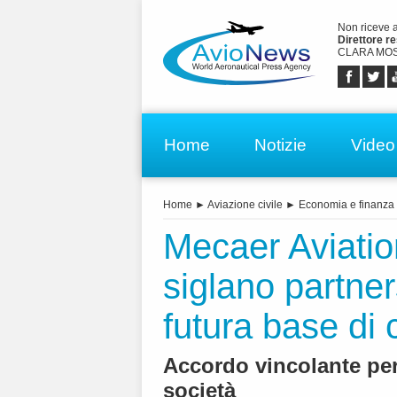
Non riceve 
Direttore r
CLARA MOS
Home
Notizie
Video
Home
►
Aviazione civile
►
Economia e finanza
Mecaer Aviatio
siglano partne
futura base di 
Accordo vincolante per 
società