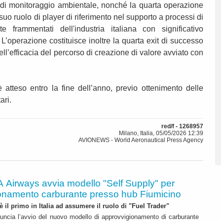
i di monitoraggio ambientale, nonché la quarta operazione
suo ruolo di player di riferimento nel supporto a processi di
e frammentati dell'industria italiana con significativo
 L’operazione costituisce inoltre la quarta exit di successo
ell’efficacia del percorso di creazione di valore avviato con
 atteso entro la fine dell’anno, previo ottenimento delle
ari.
red/f - 1268957
Milano, Italia, 05/05/2026 12:39
AVIONEWS - World Aeronautical Press Agency
A Airways avvia modello "Self Supply" per
onamento carburante presso hub Fiumicino
 è il primo in Italia ad assumere il ruolo di "Fuel Trader"
uncia l’avvio del nuovo modello di approvvigionamento di carburante