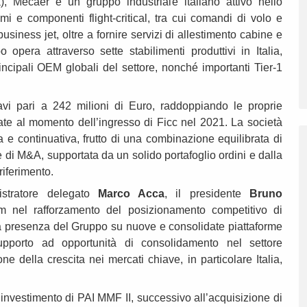
Mecaer è un gruppo industriale italiano attivo nello
mi e componenti flight-critical, tra cui comandi di volo e
 business jet, oltre a fornire servizi di allestimento cabine e
 opera attraverso sette stabilimenti produttivi in Italia,
cipali OEM globali del settore, nonché importanti Tier‑1
avi pari a 242 milioni di Euro, raddoppiando le proprie
rate al momento dell’ingresso di Ficc nel 2021. La società
 e continuativa, frutto di una combinazione equilibrata di
 di M&A, supportata da un solido portafoglio ordini e dalla
riferimento.
istratore delegato
Marco Acca
, il presidente
Bruno
nel rafforzamento del posizionamento competitivo di
la presenza del Gruppo su nuove e consolidate piattaforme
upporto ad opportunità di consolidamento nel settore
ne della crescita nei mercati chiave, in particolare Italia,
investimento di PAI MMF II, successivo all’acquisizione di