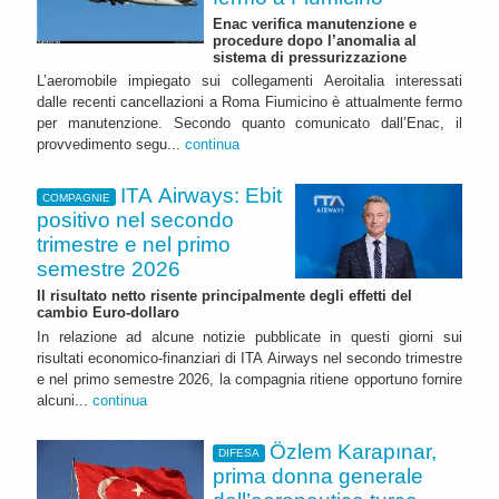
Enac verifica manutenzione e
procedure dopo l’anomalia al
sistema di pressurizzazione
L’aeromobile impiegato sui collegamenti Aeroitalia interessati
dalle recenti cancellazioni a Roma Fiumicino è attualmente fermo
per manutenzione. Secondo quanto comunicato dall’Enac, il
provvedimento segu...
continua
ITA Airways: Ebit
COMPAGNIE
positivo nel secondo
trimestre e nel primo
semestre 2026
Il risultato netto risente principalmente degli effetti del
cambio Euro-dollaro
In relazione ad alcune notizie pubblicate in questi giorni sui
risultati economico-finanziari di ITA Airways nel secondo trimestre
e nel primo semestre 2026, la compagnia ritiene opportuno fornire
alcuni...
continua
Özlem Karapınar,
DIFESA
prima donna generale