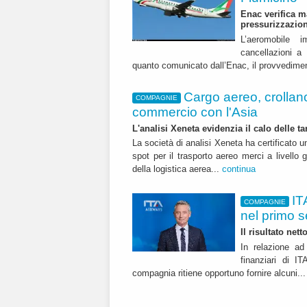
Enac verifica m
pressurizzazio
L’aeromobile i
cancellazioni 
quanto comunicato dall’Enac, il provvedime
Cargo aereo, crollano i
COMPAGNIE
commercio con l'Asia
L'analisi Xeneta evidenzia il calo delle ta
La società di analisi Xeneta ha certificato u
spot per il trasporto aereo merci a livello g
della logistica aerea...
continua
IT
COMPAGNIE
nel primo 
Il risultato net
In relazione ad 
finanziari di 
compagnia ritiene opportuno fornire alcuni..