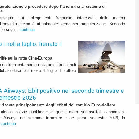
anutenzione e procedure dopo l’anomalia al sistema di
ne
mpiegato sui collegamenti Aeroitalia interessati dalle recenti
a Roma Fiumicino è attualmente fermo per manutenzione. Secondo
nto segu...
continua
 noli a luglio: frenato il
riffe sulla rotta Cina-Europa
n netto rallentamento nella crescita dei noli
lobale durante il mese di luglio. Il settore
A Airways: Ebit positivo nel secondo trimestre e
semestre 2026
to risente principalmente degli effetti del cambio Euro-dollaro
alcune notizie pubblicate in questi giorni sui risultati economico-
ITA Airways nel secondo trimestre e nel primo semestre 2026, la
.
continua