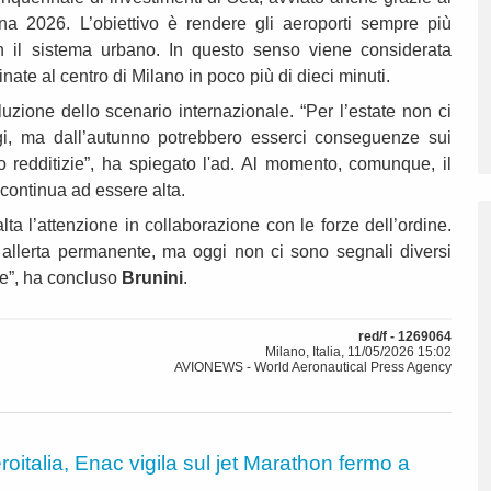
ina 2026. L’obiettivo è rendere gli aeroporti sempre più
 con il sistema urbano. In questo senso viene considerata
nate al centro di Milano in poco più di dieci minuti.
luzione dello scenario internazionale. “Per l’estate non ci
ggi, ma dall’autunno potrebbero esserci conseguenze sui
no redditizie”, ha spiegato l'ad. Al momento, comunque, il
 continua ad essere alta.
ta l’attenzione in collaborazione con le forze dell’ordine.
i allerta permanente, ma oggi non ci sono segnali diversi
one”, ha concluso
Brunini
.
red/f - 1269064
Milano, Italia, 11/05/2026 15:02
AVIONEWS - World Aeronautical Press Agency
roitalia, Enac vigila sul jet Marathon fermo a