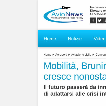
Non riceve 
Direttore r
CLARA MOS
Home
Notizie
Video
Home
►
Aeroporti
►
Aviazione civile
►
Conveg
Mobilità, Brun
cresce nonostant
Il futuro passerà da in
di adattarsi alle crisi i