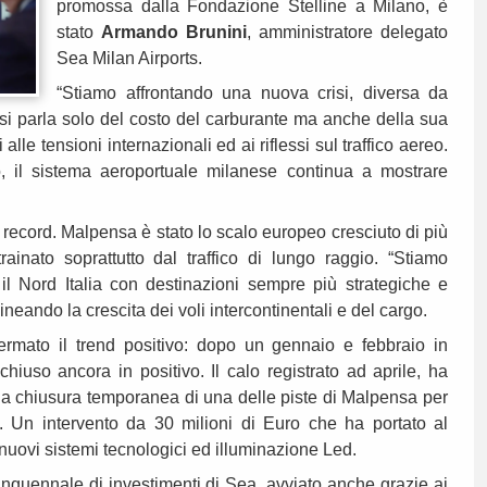
promossa dalla Fondazione Stelline a Milano, è
stato
Armando Brunini
, amministratore delegato
Sea Milan Airports.
“Stiamo affrontando una nuova crisi, diversa da
si parla solo del costo del carburante ma anche della sua
 alle tensioni internazionali ed ai riflessi sul traffico aereo.
, il sistema aeroportuale milanese continua a mostrare
ri record. Malpensa è stato lo scalo europeo cresciuto di più
trainato soprattutto dal traffico di lungo raggio. “Stiamo
l Nord Italia con destinazioni sempre più strategiche e
lineando la crescita dei voli intercontinentali e del cargo.
rmato il trend positivo: dopo un gennaio e febbraio in
hiuso ancora in positivo. Il calo registrato ad aprile, ha
lla chiusura temporanea di una delle piste di Malpensa per
one. Un intervento da 30 milioni di Euro che ha portato al
 nuovi sistemi tecnologici ed illuminazione Led.
nquennale di investimenti di Sea, avviato anche grazie ai