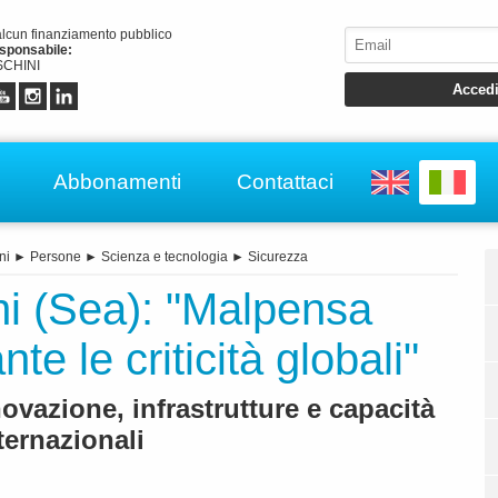
alcun finanziamento pubblico
esponsabile:
CHINI
Abbonamenti
Contattaci
ni
►
Persone
►
Scienza e tecnologia
►
Sicurezza
ini (Sea): "Malpensa
e le criticità globali"
novazione, infrastrutture e capacità
nternazionali