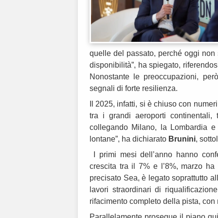
quelle del passato, perché oggi non 
disponibilità”, ha spiegato, riferendosi
Nonostante le preoccupazioni, però
segnali di forte resilienza.
Il 2025, infatti, si è chiuso con nume
tra i grandi aeroporti continentali, 
collegando Milano, la Lombardia e i
lontane”, ha dichiarato
Brunini
, sotto
I primi mesi dell’anno hanno confe
crescita tra il 7% e l’8%, marzo ha c
precisato Sea, è legato soprattutto a
lavori straordinari di riqualificazi
rifacimento completo della pista, con
Parallelamente prosegue il piano qui