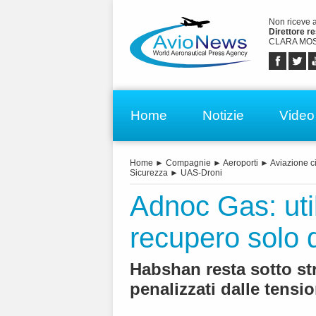
Non riceve 
Direttore r
CLARA MOS
Home
Notizie
Video
Home
►
Compagnie
►
Aeroporti
►
Aviazione ci
Sicurezza
►
UAS-Droni
Adnoc Gas: util
recupero solo 
Habshan resta sotto st
penalizzati dalle tensio