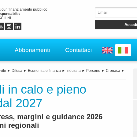
alcun finanziamento pubblico
esponsabile:
CHINI
Abbonamenti
Contattaci
vile
►
Difesa
►
Economia e finanza
►
Industria
►
Persone
►
Cronaca
►
i in calo e pieno
dal 2027
ress, margini e guidance 2026
ni regionali