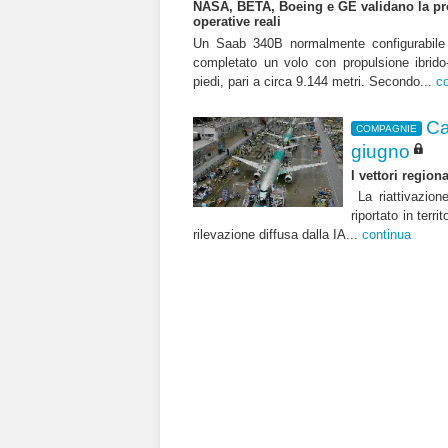
NASA, BETA, Boeing e GE validano la pro
operative reali
Un Saab 340B normalmente configurabile 
completato un volo con propulsione ibrido-
piedi, pari a circa 9.144 metri. Secondo...
c
Ca
COMPAGNIE
giugno
I vettori regio
La riattivazion
riportato in terr
rilevazione diffusa dalla IA...
continua