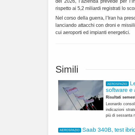
del 2026, l’azienda prevede per l’int
rispetto ai 5,2 miliardi registrati lo sc
Nel corso della guerra, l’Iran ha preso
lanciando attacchi con droni e missili c
cui aeroporti ed impianti energetici.
Simili
L
AEROSPAZIO
software e 
Risultati semest
Leonardo consoli
indicazioni str
più di sessanta m
Saab 340B, test ibrid
AEROSPAZIO