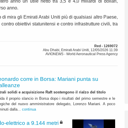
ero anno un utile netto tra 3,5 e 4,0 miliardi di dollari,
orso anno.
 di mira gli Emirati Arabi Uniti più di qualsiasi altro Paese,
ontro obiettivi statunitensi e contro infrastrutture civili, tra
Red - 1269072
Abu Dhabi, Emirati Arabi Uniti, 12/05/2026 11:39
AVIONEWS - World Aeronautical Press Agency
eonardo corre in Borsa: Mariani punta su
alleanze
rali solidi e acquisizione Raft sostengono il rialzo del titolo
da il proprio slancio in Borsa dopo i risultati del primo semestre e le
ategiche del nuovo amministratore delegato, Lorenzo Mariani. A poco
inuti dalla...
continua
o-elettrico a 9.144 metri