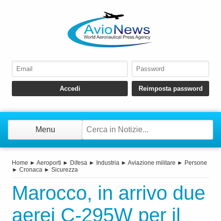
Menu
Home
►
Aeroporti
►
Difesa
►
Industria
►
Aviazione militare
►
Persone
►
Cronaca
►
Sicurezza
Marocco, in arrivo due
aerei C-295W per il