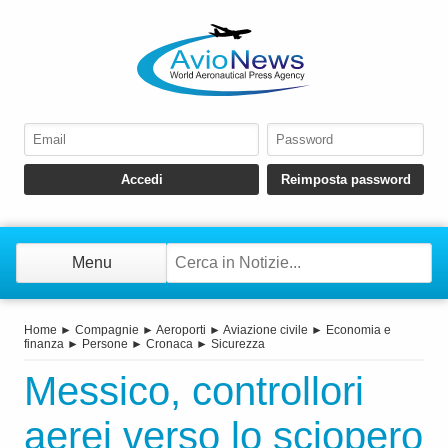
Menu
Home
►
Compagnie
►
Aeroporti
►
Aviazione civile
►
Economia e
finanza
►
Persone
►
Cronaca
►
Sicurezza
Messico, controllori
aerei verso lo sciopero