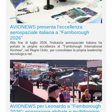
AVIONEWS presenta l'eccellenza
aerospaziale italiana a "Farnborough
2026"
Alla fine di luglio 2026, l'industria aerospaziale italiana ha
portato le proprie eccellenze al "Farnborough International
Airshow", nel Regno Unito, per consolidare la propria leadership
tecnologica nel...
AVIONEWS per Leonardo a "Farnborough
2026": espansione globale e multidominio