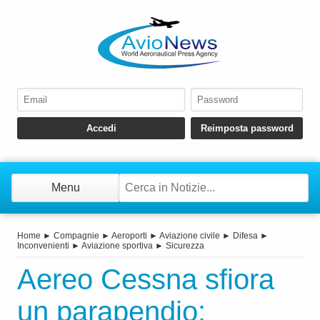
Menu
Home
►
Compagnie
►
Aeroporti
►
Aviazione civile
►
Difesa
►
Inconvenienti
►
Aviazione sportiva
►
Sicurezza
Aereo Cessna sfiora
un parapendio: