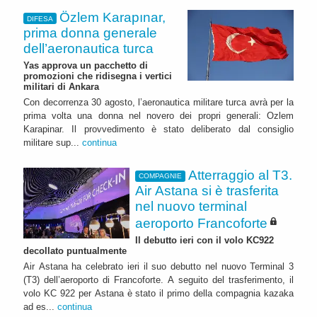
Özlem Karapınar,
DIFESA
prima donna generale
dell’aeronautica turca
Yas approva un pacchetto di
promozioni che ridisegna i vertici
militari di Ankara
Con decorrenza 30 agosto, l’aeronautica militare turca avrà per la
prima volta una donna nel novero dei propri generali: Ozlem
Karapinar. Il provvedimento è stato deliberato dal consiglio
militare sup...
continua
Atterraggio al T3.
COMPAGNIE
Air Astana si è trasferita
nel nuovo terminal
aeroporto Francoforte
Il debutto ieri con il volo KC922
decollato puntualmente
Air Astana ha celebrato ieri il suo debutto nel nuovo Terminal 3
(T3) dell’aeroporto di Francoforte. A seguito del trasferimento, il
volo KC 922 per Astana è stato il primo della compagnia kazaka
ad es...
continua