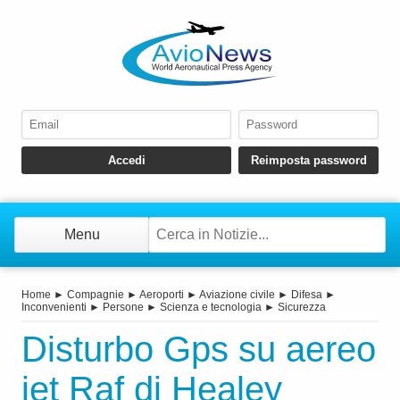
Menu
Home
►
Compagnie
►
Aeroporti
►
Aviazione civile
►
Difesa
►
Inconvenienti
►
Persone
►
Scienza e tecnologia
►
Sicurezza
Disturbo Gps su aereo
jet Raf di Healey