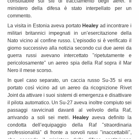
consultabile sui siti di tracciamento degli aerei. Il
ministero della difesa è stato interpellato per un
commento.
La visita in Estonia aveva portato
Healey
ad incontrare i
militari britannici impegnati in un’esercitazione della
Nato vicino al confine russo. L’episodio si è verificato il
giorno successivo alla notizia secondo cui due aerei da
guerra russi avevano intercettato "ripetutamente e
pericolosamente" un aereo spia della Raf sopra il Mar
Nero il mese scorso.
In quel caso separato, un caccia russo Su-35 si era
portato così vicino ad un aereo da ricognizione Rivet
Joint da attivare i suoi sistemi di emergenza e disattivare
il pilota automatico. Un Su-27 aveva inoltre compiuto sei
passaggi ravvicinati davanti al velivolo della Raf,
arrivando a soli sei metri.
Healey
aveva definito la
condotta dell’equipaggio della Raf "straordinaria
professionalità" di fronte a sorvoli russi "inaccettabili",