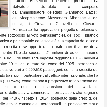
“Falcone Borsellino” di Palermo, presieduto da
Salvatore Burrafato e composto
dall’amministratore delegato Gianfranco Battisti,
dal vicepresidente Alessandro Albanese e dai
consiglieri Giovanna Chiavetta e Giovanni
Maniscalco, ha approvato il progetto di bilancio di
te sottoposto al voto dell’assemblea dei soci.Il bilancio
omica e patrimoniale della società e la capacità dello scalo
 crescita e sviluppo infrastrutturale, con il valore della
mentre l’Ebitda supera i 24 milioni di euro. Il margine
di euro, il risultato ante imposte raggiunge i 13,8 milioni e
a oltre 10 milioni di euro.Nel corso del 2025 l’aeroporto di
plessivo pari a 9.209.510 passeggeri, con una crescita del
tato trainato in particolare dal traffico internazionale, che ha
ra (+11,54%), confermando il progressivo rafforzamento del
i mercati esteri e l’espansione del network di
ento delle attività commerciali non aviation, che segnano
 del +4,8% rispetto al 2024, sostenuto dalla crescita dei
le attività commerciali aeroportuali. In particolare: rent a