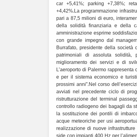
car +5,41%; parking +7,38%; ret
+4,42%.La programmazione infrastrut
pari a 87,5 milioni di euro, interame
della solidità finanziaria e della 
amministrazione esprime soddisfazione 
con grande impegno dal managemen
Burrafato, presidente della società
patrimoniali di assoluta solidità,
miglioramento dei servizi e di svil
L’aeroporto di Palermo rappresenta og
e per il sistema economico e turistic
prossimi anni”.Nel corso dell’esercizio
avviati nel precedente ciclo di pro
ristrutturazione del terminal passeg
controllo radiogeno dei bagagli da st
la sostituzione dei pontili di imbarc
acque meteoriche per usi aeroportua
realizzazione di nuove infrastrutture 
side con impianti 400 Hz per l’aliment