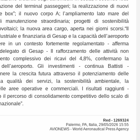
azione del terminal passeggeri; la realizzazione di nuovi
te box”; il nuovo corpo A; l’ampliamento lato mare del
 manutenzione straordinaria; progetti di sostenibilità
ovoltaici; la nuova area cargo, aperta nei giorni scorsi.“Il
ustriale e finanziaria di Gesap e la capacità dell’aeroporto
re in un contesto fortemente regolamentato - afferma
 delegato di Gesap - Il rafforzamento delle attività non
mento complessivo dei ricavi del 4,8%, confermano la
 dell’aeroporto. Gli investimenti - continua Battisti -
nere la crescita futura attraverso il potenziamento delle
lla qualità dei servizi, la sostenibilità ambientale, la
lle aree operative e commerciali. I risultati raggiunti -
 il percorso di consolidamento competitivo dello scalo di
azionale”.
Red - 1269324
Palermo, PA, Italia, 29/05/2026 15:55
AVIONEWS - World Aeronautical Press Agency