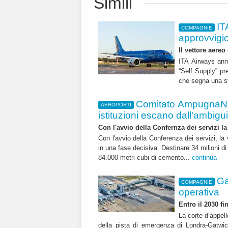
Simili
IT
COMPAGNIE
approvvigi
Il vettore aereo
ITA Airways ann
“Self Supply” pr
che segna una sv
Comitato AmpugnaNO
AEROPORTI
istituzioni escano dall'ambiguità
Con l'avvio della Confernza dei servizi la
Con l'avvio della Conferenza dei servizi, l
in una fase decisiva. Destinare 34 milioni di
84.000 metri cubi di cemento...
continua
Ga
COMPAGNIE
operativa
Entro il 2030 f
La corte d’appell
della pista di emergenza di Londra-Gatwic