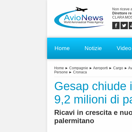
Non riceve 
Direttore r
CLARA MOS
Home
Notizie
Video
Home
►
Compagnie
►
Aeroporti
►
Cargo
►
Av
Persone
►
Cronaca
Gesap chiude il
9,2 milioni di 
Ricavi in crescita e nu
palermitano