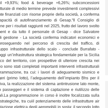
ail +9,93%; food & beverage +6,26%; subconcessioni
turale di medio termine prevede investimenti complessivi
nte finanziati con risorse proprie della società, a conferma
capacità di autofinanziamento di Gesap.“Il Consiglio di
per i risultati raggiunti nel 2025, frutto del lavoro svolto
t e da tutto il personale di Gesap - dice Salvatore
 di gestione - La società conferma indicatori economici e
 proseguendo nel percorso di crescita del traffico, di
uppo infrastrutturale dello scalo - conclude Burrafato -
gi un’infrastruttura strategica fondamentale per la Sicilia
o del territorio, con prospettive di ulteriore crescita nei
 sono stati completati importanti interventi infrastrutturali
grammazione, tra cui: i lavori di adeguamento sismico e
geri (primo lotto), l’adeguamento dell’impianto Bhs per il
iva, la realizzazione del sistema antintrusione lato monte,
o passeggeri e il sistema di captazione e riutilizzo delle
li.La programmazione in corso è inoltre focalizzata sulla
strategiche, tra cuiil potenziamento delle infrastrutture air
azione elettrica degli aeromobili in sosta; il secondo lotto