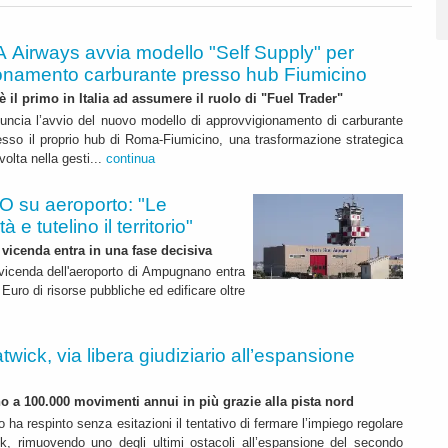
A Airways avvia modello "Self Supply" per
onamento carburante presso hub Fiumicino
 è il primo in Italia ad assumere il ruolo di "Fuel Trader"
uncia l’avvio del nuovo modello di approvvigionamento di carburante
esso il proprio hub di Roma-Fiumicino, una trasformazione strategica
olta nella gesti...
continua
 su aeroporto: "Le
 e tutelino il territorio"
 vicenda entra in una fase decisiva
a vicenda dell'aeroporto di Ampugnano entra
 Euro di risorse pubbliche ed edificare oltre
twick, via libera giudiziario all’espansione
ino a 100.000 movimenti annui in più grazie alla pista nord
o ha respinto senza esitazioni il tentativo di fermare l’impiego regolare
k, rimuovendo uno degli ultimi ostacoli all’espansione del secondo