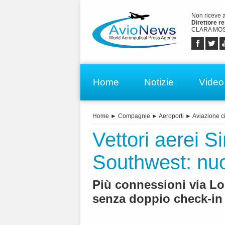
Non riceve 
Direttore r
CLARA MOS
Home
Notizie
Video
Home
►
Compagnie
►
Aeroporti
►
Aviazione ci
Vettori aerei S
Southwest: nuo
Più connessioni via Lo
senza doppio check-in