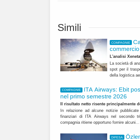
Simili
Ca
COMPAGNIE
commercio 
L'analisi Xeneta
La società di ana
spot per il trasp
della logistica a
ITA Airways: Ebit pos
COMPAGNIE
nel primo semestre 2026
Il risultato netto risente principalmente 
In relazione ad alcune notizie pubblicate 
finanziari di ITA Airways nel secondo t
compagnia ritiene opportuno fornire alcuni..
Özle
DIFESA