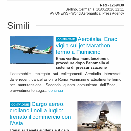
Red - 1269430
Berlino, Germania, 10/06/2026 12:11
AVIONEWS - World Aeronautical Press Agency
Simili
Aeroitalia, Enac
COMPAGNIE
vigila sul jet Marathon
fermo a Fiumicino
Enac verifica manutenzione e
procedure dopo l’anomalia al
sistema di pressurizzazione
L’aeromobile impiegato sui collegamenti Aeroitalia interessati
dalle recenti cancellazioni a Roma Fiumicino è attualmente fermo
per manutenzione. Secondo quanto comunicato dall’Enac, il
provvedimento segu...
continua
Cargo aereo,
COMPAGNIE
crollano i noli a luglio:
frenato il commercio con
l'Asia
L'analisi Xeneta evidenzia il calo