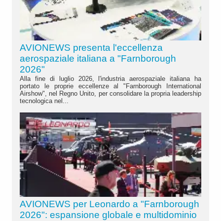
AVIONEWS presenta l'eccellenza
aerospaziale italiana a "Farnborough
2026"
Alla fine di luglio 2026, l'industria aerospaziale italiana ha
portato le proprie eccellenze al "Farnborough International
Airshow", nel Regno Unito, per consolidare la propria leadership
tecnologica nel...
AVIONEWS per Leonardo a "Farnborough
2026": espansione globale e multidominio