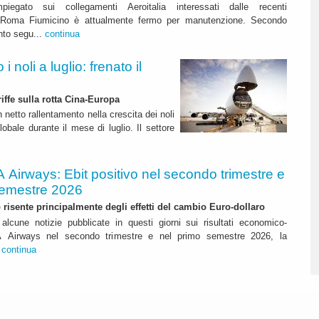
mpiegato sui collegamenti Aeroitalia interessati dalle recenti
a Roma Fiumicino è attualmente fermo per manutenzione. Secondo
nto segu...
continua
 noli a luglio: frenato il
riffe sulla rotta Cina-Europa
n netto rallentamento nella crescita dei noli
lobale durante il mese di luglio. Il settore
A Airways: Ebit positivo nel secondo trimestre e
semestre 2026
to risente principalmente degli effetti del cambio Euro-dollaro
alcune notizie pubblicate in questi giorni sui risultati economico-
ITA Airways nel secondo trimestre e nel primo semestre 2026, la
.
continua