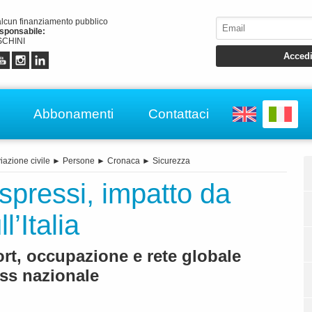
alcun finanziamento pubblico
esponsabile:
CHINI
Abbonamenti
Contattaci
iazione civile
►
Persone
►
Cronaca
►
Sicurezza
espressi, impatto da
l’Italia
rt, occupazione e rete globale
ess nazionale