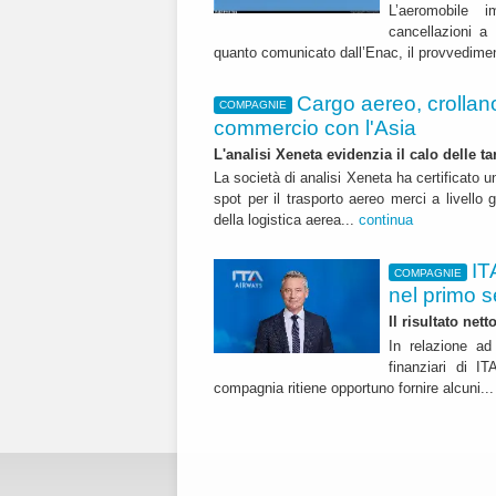
L’aeromobile i
cancellazioni 
quanto comunicato dall’Enac, il provvedime
Cargo aereo, crollano i
COMPAGNIE
commercio con l'Asia
L'analisi Xeneta evidenzia il calo delle ta
La società di analisi Xeneta ha certificato u
spot per il trasporto aereo merci a livello g
della logistica aerea...
continua
IT
COMPAGNIE
nel primo 
Il risultato net
In relazione ad 
finanziari di 
compagnia ritiene opportuno fornire alcuni..