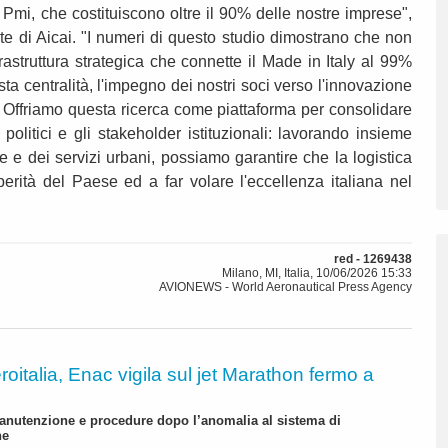
e Pmi, che costituiscono oltre il 90% delle nostre imprese",
nte di Aicai. "I numeri di questo studio dimostrano che non
frastruttura strategica che connette il Made in Italy al 99%
a centralità, l'impegno dei nostri soci verso l'innovazione
e. Offriamo questa ricerca come piattaforma per consolidare
 politici e gli stakeholder istituzionali: lavorando insieme
ure e dei servizi urbani, possiamo garantire che la logistica
erità del Paese ed a far volare l'eccellenza italiana nel
red - 1269438
Milano, MI, Italia, 10/06/2026 15:33
AVIONEWS - World Aeronautical Press Agency
roitalia, Enac vigila sul jet Marathon fermo a
anutenzione e procedure dopo l’anomalia al sistema di
ne