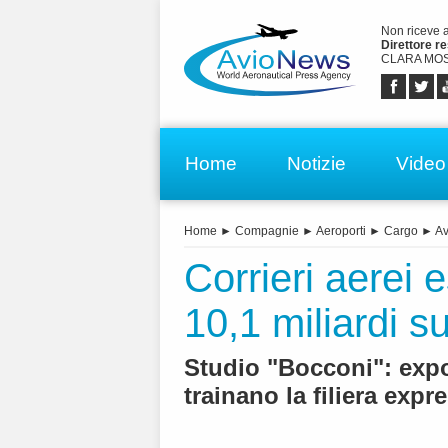
Non riceve 
Direttore r
CLARA MOS
Home
Notizie
Video
Home
►
Compagnie
►
Aeroporti
►
Cargo
►
Av
Corrieri aerei 
10,1 miliardi sul
Studio "Bocconi": expo
trainano la filiera expr