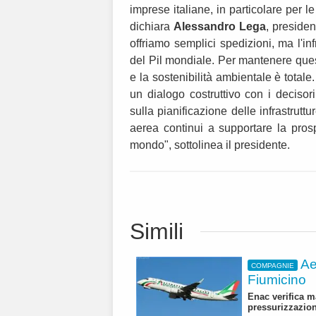
imprese italiane, in particolare per l
dichiara
Alessandro Lega
, preside
offriamo semplici spedizioni, ma l'in
del Pil mondiale. Per mantenere quest
e la sostenibilità ambientale è total
un dialogo costruttivo con i decisori
sulla pianificazione delle infrastrutt
aerea continui a supportare la prosp
mondo", sottolinea il presidente.
Simili
Ae
COMPAGNIE
Fiumicino
Enac verifica m
pressurizzazio