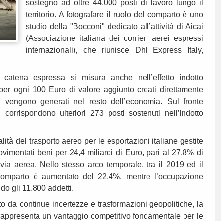
sostegno ad oltre 44.000 posti di lavoro lungo il
territorio. A fotografare il ruolo del comparto è uno
studio della "Bocconi" dedicato all’attività di Aicai
(Associazione italiana dei corrieri aerei espressi
internazionali), che riunisce Dhl Express Italy,
 catena espressa si misura anche nell’effetto indotto
 per ogni 100 Euro di valore aggiunto creati direttamente
o vengono generati nel resto dell’economia. Sul fronte
 corrispondono ulteriori 273 posti sostenuti nell’indotto
lità del trasporto aereo per le esportazioni italiane gestite
movimentati beni per 24,4 miliardi di Euro, pari al 27,8% di
er via aerea. Nello stesso arco temporale, tra il 2019 ed il
l comparto è aumentato del 22,4%, mentre l’occupazione
do gli 11.800 addetti.
o da continue incertezze e trasformazioni geopolitiche, la
li rappresenta un vantaggio competitivo fondamentale per le