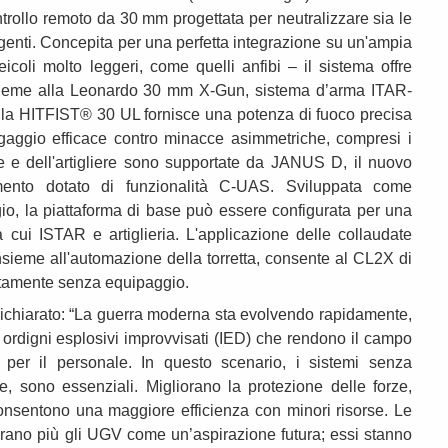
trollo remoto da 30 mm progettata per neutralizzare sia le
genti. Concepita per una perfetta integrazione su un'ampia
coli molto leggeri, come quelli anfibi – il sistema offre
nsieme alla Leonardo 30 mm X-Gun, sistema d’arma ITAR-
t, la HITFIST® 30 UL fornisce una potenza di fuoco precisa
gaggio efficace contro minacce asimmetriche, compresi i
 e dell'artigliere sono supportate da JANUS D, il nuovo
ento dotato di funzionalità C-UAS. Sviluppata come
io, la piattaforma di base può essere configurata per una
 cui ISTAR e artiglieria. L'applicazione delle collaudate
ieme all'automazione della torretta, consente al CL2X di
letamente senza equipaggio.
dichiarato: “La guerra moderna sta evolvendo rapidamente,
ordigni esplosivi improvvisati (IED) che rendono il campo
 per il personale. In questo scenario, i sistemi senza
 sono essenziali. Migliorano la protezione delle forze,
 consentono una maggiore efficienza con minori risorse. Le
erano più gli UGV come un’aspirazione futura; essi stanno