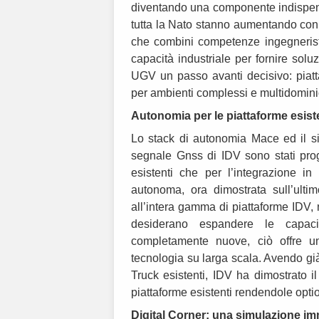
diventando una componente indispensab
tutta la Nato stanno aumentando con 
che combini competenze ingegneristi
capacità industriale per fornire solu
UGV un passo avanti decisivo: piattaf
per ambienti complessi e multidomini
Autonomia per le piattaforme esist
Lo stack di autonomia Mace ed il si
segnale Gnss di IDV sono stati proge
esistenti che per l’integrazione i
autonoma, ora dimostrata sull’ulti
all’intera gamma di piattaforme IDV, 
desiderano espandere le capaci
completamente nuove, ciò offre u
tecnologia su larga scala. Avendo gi
Truck esistenti, IDV ha dimostrato i
piattaforme esistenti rendendole opt
Digital Corner: una simulazione i