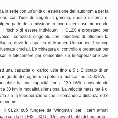
ida in serie con un'unità di estensione dell'autonomia per la
azione con l'uso di cingoli in gomma, questo sistema di
lgere parte della missione in modo silenzioso, riducendo
 il rischio di essere individuati. Il CL2X è progettato per
icoli corazzati cingolati, con l'obiettivo di ottenere la
battaglia, dove le capacità di Manned-Unmanned Teaming
entate cruciali. L'architettura di controllo è progettata per
sori e telecamere per consentire sia teleoperazione che
ed una capacità di carico utile fino a 5 t. È dotato di un
e, in grado di erogare una potenza motrice fino a 500 kW. Il
caricabile ha una capacità fino a 130 kWh, consentendo
rca 30 km in modalità silenziosa. La velocità massima è di
porta sia la teleoperazione che il comando a distanza ed è
 autonome.
e, il CL2X può fungere da “wingman” per i carri armati
giato con la HITFIST 30 UL (Uncrewed Light) di Leonardo –