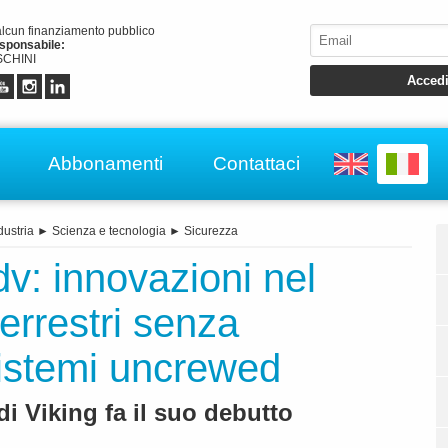
alcun finanziamento pubblico
esponsabile:
CHINI
Abbonamenti
Contattaci
dustria
►
Scienza e tecnologia
►
Sicurezza
dv: innovazioni nel
errestri senza
istemi uncrewed
i Viking fa il suo debutto