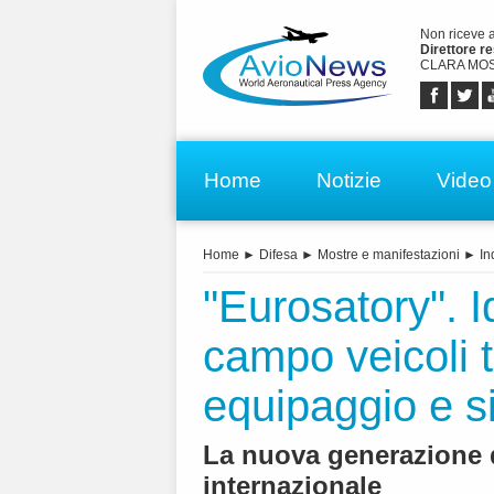
Non riceve 
Direttore r
CLARA MOS
Home
Notizie
Video
Home
►
Difesa
►
Mostre e manifestazioni
►
In
"Eurosatory". I
campo veicoli t
equipaggio e s
La nuova generazione d
internazionale