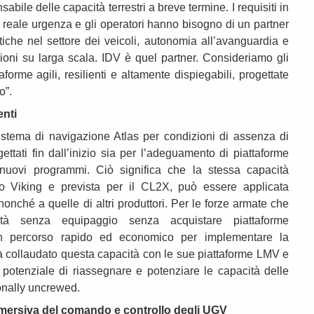
ile delle capacità terrestri a breve termine. I requisiti in
reale urgenza e gli operatori hanno bisogno di un partner
che nel settore dei veicoli, autonomia all’avanguardia e
zioni su larga scala. IDV è quel partner. Consideriamo gli
orme agili, resilienti e altamente dispiegabili, progettate
o”.
enti
stema di navigazione Atlas per condizioni di assenza di
ttati fin dall’inizio sia per l’adeguamento di piattaforme
n nuovi programmi. Ciò significa che la stessa capacità
mo Viking e prevista per il CL2X, può essere applicata
nonché a quelle di altri produttori. Per le forze armate che
tà senza equipaggio senza acquistare piattaforme
n percorso rapido ed economico per implementare la
à collaudato questa capacità con le sue piattaforme LMV e
l potenziale di riassegnare e potenziare le capacità delle
ionally uncrewed.
mmersiva del comando e controllo degli UGV