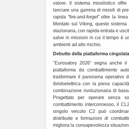
valore. Il sistema missilistico off
lanciare una gamma di missili di pr
rapida “fire-and-forget” oltre la line
Montato sul Viking, questo sistema o
stazionaria, con rapida entrata e uscit
salve in missioni in cui il tempo è u
ambienti ad alto rischio.
Debutto della piattaforma cingola
"Eurosatory 2026" segna anche il
piattaforma da combattimento aut
trasformare il panorama operativo d
ibridoelettrica con la piena capaci
combinazione rivoluzionaria di bassa 
Progettato per operare senza sol
combattimento interconnesso, il CL
singolo veicolo C2 può coordin
distribuite e formazioni di combatt
migliora la consapevolezza situaziona