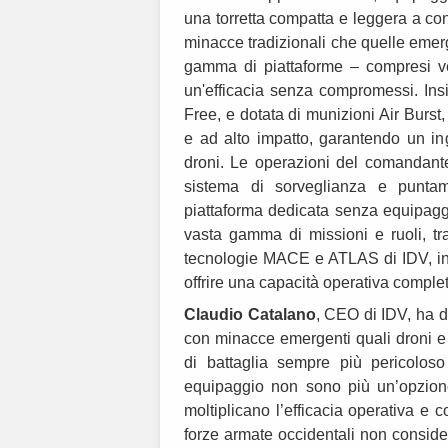
una torretta compatta e leggera a con
minacce tradizionali che quelle emer
gamma di piattaforme – compresi vei
un'efficacia senza compromessi. I
Free, e dotata di munizioni Air Burs
e ad alto impatto, garantendo un in
droni. Le operazioni del comandante
sistema di sorveglianza e puntam
piattaforma dedicata senza equipagg
vasta gamma di missioni e ruoli, tra
tecnologie MACE e ATLAS di IDV, ins
offrire una capacità operativa comp
Claudio Catalano
, CEO di IDV, ha 
con minacce emergenti quali droni e 
di battaglia sempre più pericoloso
equipaggio non sono più un’opzione,
moltiplicano l’efficacia operativa e
forze armate occidentali non consid