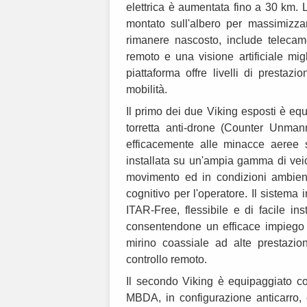
elettrica è aumentata fino a 30 km. L
montato sull'albero per massimizza
rimanere nascosto, include telecame
remoto e una visione artificiale mig
piattaforma offre livelli di presta
mobilità.
Il primo dei due Viking esposti è e
torretta anti-drone (Counter Unma
efficacemente alle minacce aeree 
installata su un'ampia gamma di veic
movimento ed in condizioni ambien
cognitivo per l'operatore. Il sistema
ITAR-Free, flessibile e di facile ins
consentendone un efficace impiego 
mirino coassiale ad alte prestazi
controllo remoto.
Il secondo Viking è equipaggiato con
MBDA, in configurazione anticarro, ch