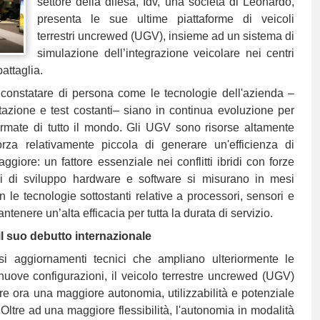
settore della difesa, Idv, una società di Leonardo,
presenta le sue ultime piattaforme di veicoli
terrestri uncrewed (UGV), insieme ad un sistema di
simulazione dell’integrazione veicolare nei centri
attaglia.
o constatare di persona come le tecnologie dell'azienda –
ttazione e test costanti– siano in continua evoluzione per
armate di tutto il mondo. Gli UGV sono risorse altamente
rza relativamente piccola di generare un'efficienza di
iore: un fattore essenziale nei conflitti ibridi con forze
cli di sviluppo hardware e software si misurano in mesi
 le tecnologie sottostanti relative a processori, sensori e
ntenere un’alta efficacia per tutta la durata di servizio.
il suo debutto internazionale
si aggiornamenti tecnici che ampliano ulteriormente le
nuove configurazioni, il veicolo terrestre uncrewed (UGV)
re ora una maggiore autonomia, utilizzabilità e potenziale
ltre ad una maggiore flessibilità, l'autonomia in modalità