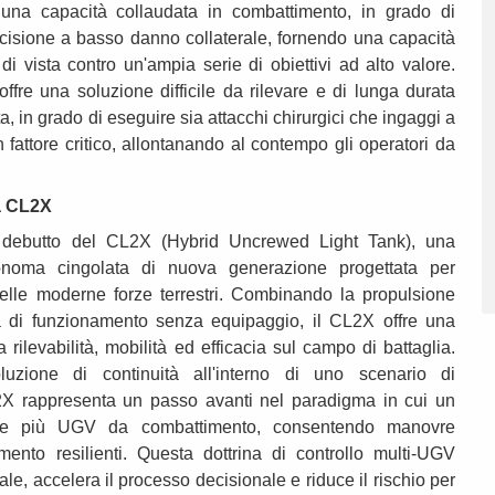
re una capacità collaudata in combattimento, in grado di
ecisione a basso danno collaterale, fornendo una capacità
a di vista contro un'ampia serie di obiettivi ad alto valore.
ffre una soluzione difficile da rilevare e di lunga durata
a, in grado di eseguire sia attacchi chirurgici che ingaggi a
n fattore critico, allontanando al contempo gli operatori da
ta CL2X
 debutto del CL2X (Hybrid Uncrewed Light Tank), una
onoma cingolata di nuova generazione progettata per
elle moderne forze terrestri. Combinando la propulsione
tà di funzionamento senza equipaggio, il CL2X offre una
rilevabilità, mobilità ed efficacia sul campo di battaglia.
uzione di continuità all'interno di uno scenario di
2X rappresenta un passo avanti nel paradigma in cui un
are più UGV da combattimento, consentendo manovre
imento resilienti. Questa dottrina di controllo multi-UGV
le, accelera il processo decisionale e riduce il rischio per