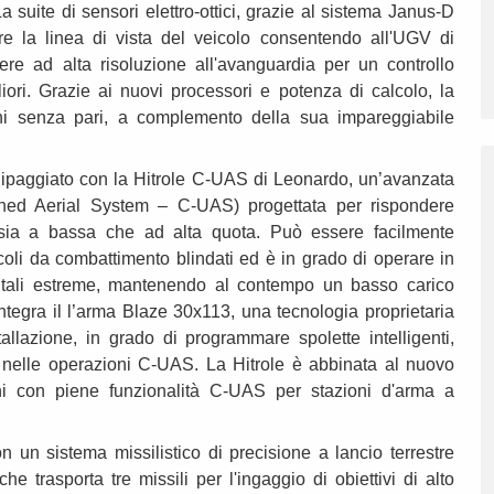
a suite di sensori elettro-ottici, grazie al sistema Janus-D
re la linea di vista del veicolo consentendo all'UGV di
re ad alta risoluzione all'avanguardia per un controllo
liori. Grazie ai nuovi processori e potenza di calcolo, la
zioni senza pari, a complemento della sua impareggiabile
quipaggiato con la Hitrole C-UAS di Leonardo, un’avanzata
nned Aerial System – C-UAS) progettata per rispondere
sia a bassa che ad alta quota. Può essere facilmente
oli da combattimento blindati ed è in grado di operare in
tali estreme, mantenendo al contempo un basso carico
 integra il l’arma Blaze 30x113, una tecnologia proprietaria
tallazione, in grado di programmare spolette intelligenti,
nelle operazioni C-UAS. La Hitrole è abbinata al nuovo
oni con piene funzionalità C-UAS per stazioni d'arma a
 un sistema missilistico di precisione a lancio terrestre
e trasporta tre missili per l'ingaggio di obiettivi di alto