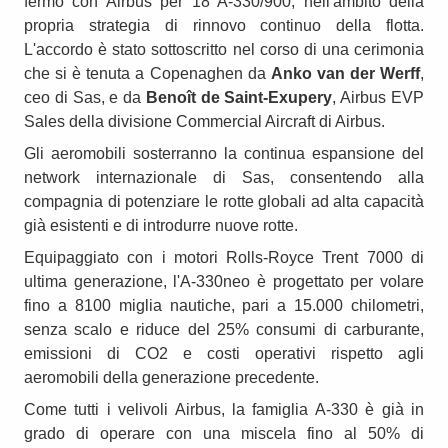
fermo con Airbus per 18 A-330/900, nell'ambito della
propria strategia di rinnovo continuo della flotta.
L'accordo è stato sottoscritto nel corso di una cerimonia
che si è tenuta a Copenaghen da
Anko van der Werff
,
ceo di Sas, e da
Benoît de Saint-Exupery
, Airbus EVP
Sales della divisione Commercial Aircraft di Airbus.
Gli aeromobili sosterranno la continua espansione del
network internazionale di Sas, consentendo alla
compagnia di potenziare le rotte globali ad alta capacità
già esistenti e di introdurre nuove rotte.
Equipaggiato con i motori Rolls-Royce Trent 7000 di
ultima generazione, l'A-330neo è progettato per volare
fino a 8100 miglia nautiche, pari a 15.000 chilometri,
senza scalo e riduce del 25% consumi di carburante,
emissioni di CO2 e costi operativi rispetto agli
aeromobili della generazione precedente.
Come tutti i velivoli Airbus, la famiglia A-330 è già in
grado di operare con una miscela fino al 50% di