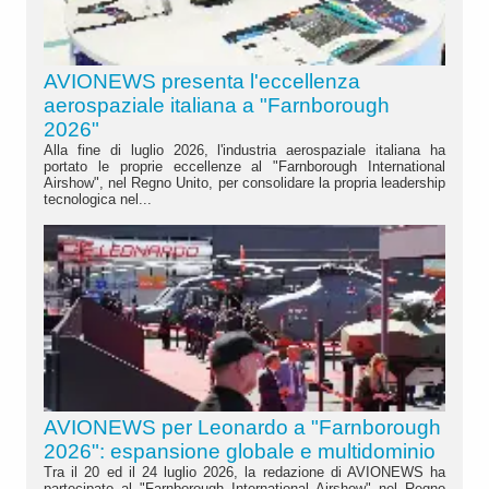
AVIONEWS presenta l'eccellenza
aerospaziale italiana a "Farnborough
2026"
Alla fine di luglio 2026, l'industria aerospaziale italiana ha
portato le proprie eccellenze al "Farnborough International
Airshow", nel Regno Unito, per consolidare la propria leadership
tecnologica nel...
AVIONEWS per Leonardo a "Farnborough
2026": espansione globale e multidominio
Tra il 20 ed il 24 luglio 2026, la redazione di AVIONEWS ha
partecipato al "Farnborough International Airshow" nel Regno