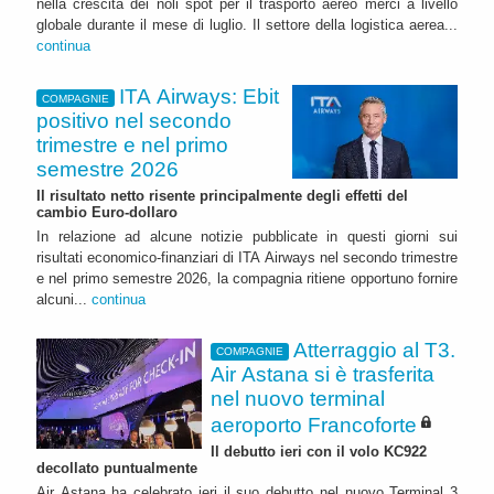
nella crescita dei noli spot per il trasporto aereo merci a livello
globale durante il mese di luglio. Il settore della logistica aerea...
continua
ITA Airways: Ebit
COMPAGNIE
positivo nel secondo
trimestre e nel primo
semestre 2026
Il risultato netto risente principalmente degli effetti del
cambio Euro-dollaro
In relazione ad alcune notizie pubblicate in questi giorni sui
risultati economico-finanziari di ITA Airways nel secondo trimestre
e nel primo semestre 2026, la compagnia ritiene opportuno fornire
alcuni...
continua
Atterraggio al T3.
COMPAGNIE
Air Astana si è trasferita
nel nuovo terminal
aeroporto Francoforte
Il debutto ieri con il volo KC922
decollato puntualmente
Air Astana ha celebrato ieri il suo debutto nel nuovo Terminal 3