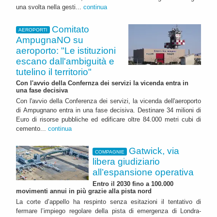
una svolta nella gesti...
continua
Comitato
AEROPORTI
AmpugnaNO su
aeroporto: "Le istituzioni
escano dall'ambiguità e
tutelino il territorio"
Con l'avvio della Confernza dei servizi la vicenda entra in
una fase decisiva
Con l'avvio della Conferenza dei servizi, la vicenda dell'aeroporto
di Ampugnano entra in una fase decisiva. Destinare 34 milioni di
Euro di risorse pubbliche ed edificare oltre 84.000 metri cubi di
cemento...
continua
Gatwick, via
COMPAGNIE
libera giudiziario
all’espansione operativa
Entro il 2030 fino a 100.000
movimenti annui in più grazie alla pista nord
La corte d’appello ha respinto senza esitazioni il tentativo di
fermare l’impiego regolare della pista di emergenza di Londra-