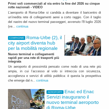
Primi voli commerciali al via entro la fine del 2026 su cinque
rotte nazionali - VIDEO
L’aeroporto di Roma-Urbe si candida a diventare il baricentro di
un’inedita rete di collegamenti aerei a corto raggio. Con il taglio
del nastro del nuovo terminal passeggeri, avvenuto l'8 luglio 2026
(ve...
continua
Roma-Urbe (2), il
COMPAGNIE
city airport diventa hub
per la mobilità regionale
Nuovo terminal e collegamenti
rapidi per una rete di trasporti più
integrata
Un aeroporto di prossimità pensato come nodo di una rete più
ampia, in cui l’accesso al volo si intreccia con sicurezza,
accoglienza e servizi di utilità pubblica: è questa la prospettiva
che emerge dal n...
continua
Enac ed Enac
AEROPORTI
Servizi inaugurano il
nuovo terminal aeroporto
di Roma-Urbe