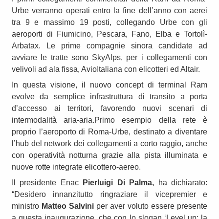
Urbe verranno operati entro la fine dell’anno con aerei
tra 9 e massimo 19 posti, collegando Urbe con gli
aeroporti di Fiumicino, Pescara, Fano, Elba e Tortolì-
Arbatax. Le prime compagnie sinora candidate ad
avviare le tratte sono SkyAlps, per i collegamenti con
velivoli ad ala fissa, AvioItaliana con elicotteri ed Altair.
In questa visione, il nuovo concept di terminal Ram
evolve da semplice infrastruttura di transito a porta
d’accesso ai territori, favorendo nuovi scenari di
intermodalità aria-aria.Primo esempio della rete è
proprio l’aeroporto di Roma-Urbe, destinato a diventare
l’hub del network dei collegamenti a corto raggio, anche
con operatività notturna grazie alla pista illuminata e
nuove rotte integrate elicottero-aereo.
Il presidente Enac
Pierluigi Di Palma,
ha dichiarato:
“Desidero innanzitutto ringraziare il vicepremier e
ministro
Matteo Salvini
per aver voluto essere presente
a questa inaugurazione, che con lo slogan ‘Level up: la