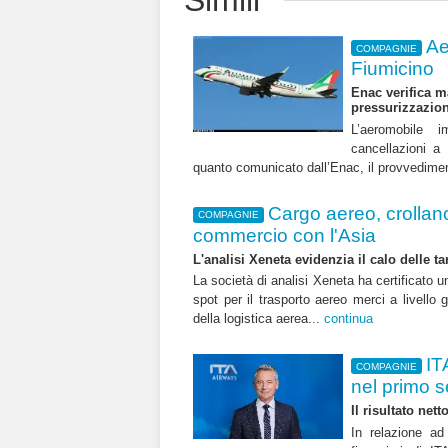
Simili
Ae
COMPAGNIE
Fiumicino
Enac verifica m
pressurizzazio
L’aeromobile i
cancellazioni 
quanto comunicato dall’Enac, il provvedime
Cargo aereo, crollano i
COMPAGNIE
commercio con l'Asia
L'analisi Xeneta evidenzia il calo delle ta
La società di analisi Xeneta ha certificato u
spot per il trasporto aereo merci a livello g
della logistica aerea...
continua
IT
COMPAGNIE
nel primo 
Il risultato net
In relazione ad 