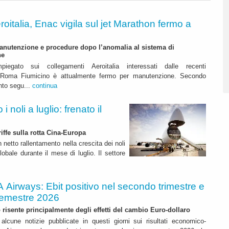
roitalia, Enac vigila sul jet Marathon fermo a
anutenzione e procedure dopo l’anomalia al sistema di
ne
mpiegato sui collegamenti Aeroitalia interessati dalle recenti
a Roma Fiumicino è attualmente fermo per manutenzione. Secondo
nto segu...
continua
 noli a luglio: frenato il
riffe sulla rotta Cina-Europa
n netto rallentamento nella crescita dei noli
lobale durante il mese di luglio. Il settore
A Airways: Ebit positivo nel secondo trimestre e
semestre 2026
to risente principalmente degli effetti del cambio Euro-dollaro
alcune notizie pubblicate in questi giorni sui risultati economico-