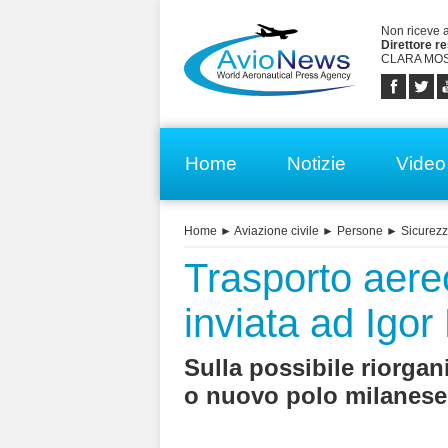
Non riceve 
Direttore r
CLARA MOS
Home
Notizie
Video
Home
►
Aviazione civile
►
Persone
►
Sicurez
Trasporto aereo.
inviata ad Igor
Sulla possibile riorgan
o nuovo polo milanese