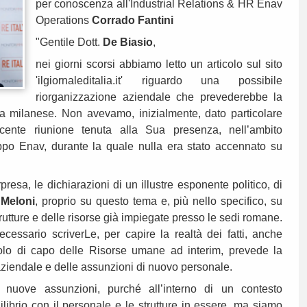
per conoscenza all'Industrial Relations & HR Enav
Operations
Corrado Fantini
"Gentile Dott.
De Biasio
,
nei giorni scorsi abbiamo letto un articolo sul sito
'ilgiornaleditalia.it' riguardo una possibile
riorganizzazione aziendale che prevederebbe la
a milanese. Non avevamo, inizialmente, dato particolare
 recente riunione tenuta alla Sua presenza, nell’ambito
ppo Enav, durante la quale nulla era stato accennato su
esa, le dichiarazioni di un illustre esponente politico, di
o
Meloni
, proprio su questo tema e, più nello specifico, su
rutture e delle risorse già impiegate presso le sedi romane.
cessario scriverLe, per capire la realtà dei fatti, anche
olo di capo delle Risorse umane ad interim, prevede la
aziendale e delle assunzioni di nuovo personale.
 nuove assunzioni, purché all’interno di un contesto
ilibrio con il personale e le strutture in essere, ma siamo