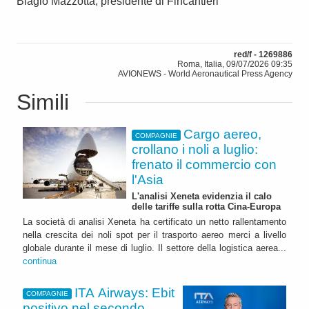
Biagio Mazzotta, presidente di Fincantieri
red/f - 1269886
Roma, Italia, 09/07/2026 09:35
AVIONEWS - World Aeronautical Press Agency
Simili
Cargo aereo,
COMPAGNIE
crollano i noli a luglio:
frenato il commercio con
l'Asia
L'analisi Xeneta evidenzia il calo
delle tariffe sulla rotta Cina-Europa
La società di analisi Xeneta ha certificato un netto rallentamento
nella crescita dei noli spot per il trasporto aereo merci a livello
globale durante il mese di luglio. Il settore della logistica aerea...
continua
ITA Airways: Ebit
COMPAGNIE
positivo nel secondo