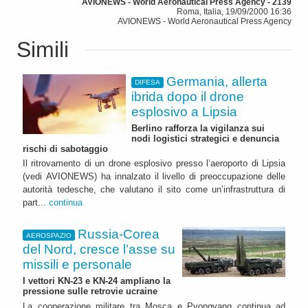
AVIONEWS - World Aeronautical Press Agency - 2139
Roma, Italia, 19/09/2000 16:36
AVIONEWS - World Aeronautical Press Agency
Simili
Germania, allerta
DIFESA
ibrida dopo il drone
esplosivo a Lipsia
Berlino rafforza la vigilanza sui
nodi logistici strategici e denuncia
rischi di sabotaggio
Il ritrovamento di un drone esplosivo presso l’aeroporto di Lipsia
(vedi AVIONEWS) ha innalzato il livello di preoccupazione delle
autorità tedesche, che valutano il sito come un’infrastruttura di
part...
continua
Russia-Corea
AEROSPAZIO
del Nord, cresce l’asse su
missili e personale
I vettori KN-23 e KN-24 ampliano la
pressione sulle retrovie ucraine
La cooperazione militare tra Mosca e Pyongyang continua ad