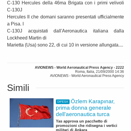
C-130 Hercules della 46ma Brigata con i primi velivoli
C-130J
Hercules II che domani saranno presentati ufficialmente
a Pisa. I
C-130J acquistati dall'Aeronautica italiana dalla
Lockheed Martin di
Marietta (Usa) sono 22, di cui 10 in versione allungata....
AVIONEWS - World Aeronautical Press Agency - 2222
Roma, Italia, 21/09/2000 14:36
AVIONEWS - World Aeronautical Press Agency
Simili
Özlem Karapınar,
DIFESA
prima donna generale
dell’aeronautica turca
Yas approva un pacchetto di
promozioni che ridisegna i vertici
militari di Ankara