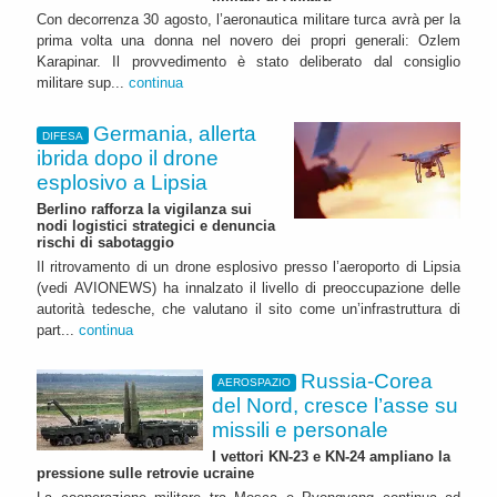
Con decorrenza 30 agosto, l’aeronautica militare turca avrà per la
prima volta una donna nel novero dei propri generali: Ozlem
Karapinar. Il provvedimento è stato deliberato dal consiglio
militare sup...
continua
Germania, allerta
DIFESA
ibrida dopo il drone
esplosivo a Lipsia
Berlino rafforza la vigilanza sui
nodi logistici strategici e denuncia
rischi di sabotaggio
Il ritrovamento di un drone esplosivo presso l’aeroporto di Lipsia
(vedi AVIONEWS) ha innalzato il livello di preoccupazione delle
autorità tedesche, che valutano il sito come un’infrastruttura di
part...
continua
Russia-Corea
AEROSPAZIO
del Nord, cresce l’asse su
missili e personale
I vettori KN-23 e KN-24 ampliano la
pressione sulle retrovie ucraine