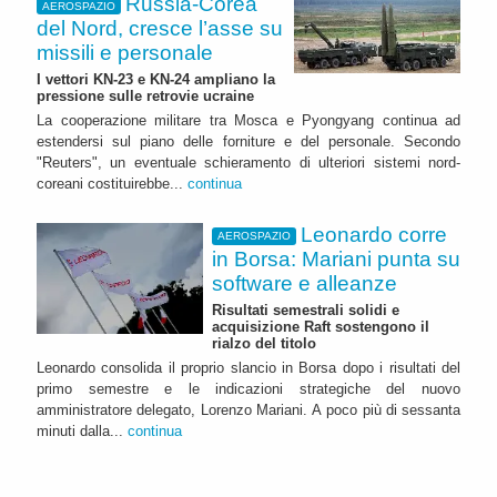
Russia-Corea
AEROSPAZIO
del Nord, cresce l’asse su
missili e personale
I vettori KN-23 e KN-24 ampliano la
pressione sulle retrovie ucraine
La cooperazione militare tra Mosca e Pyongyang continua ad
estendersi sul piano delle forniture e del personale. Secondo
"Reuters", un eventuale schieramento di ulteriori sistemi nord-
coreani costituirebbe...
continua
Leonardo corre
AEROSPAZIO
in Borsa: Mariani punta su
software e alleanze
Risultati semestrali solidi e
acquisizione Raft sostengono il
rialzo del titolo
Leonardo consolida il proprio slancio in Borsa dopo i risultati del
primo semestre e le indicazioni strategiche del nuovo
amministratore delegato, Lorenzo Mariani. A poco più di sessanta
minuti dalla...
continua