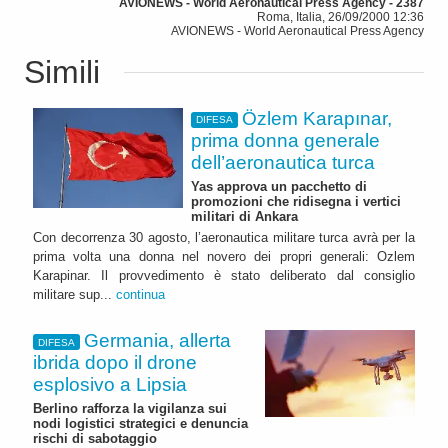
AVIONEWS - World Aeronautical Press Agency - 2387
Roma, Italia, 26/09/2000 12:36
AVIONEWS - World Aeronautical Press Agency
Simili
Özlem Karapınar,
DIFESA
prima donna generale
dell’aeronautica turca
Yas approva un pacchetto di
promozioni che ridisegna i vertici
militari di Ankara
Con decorrenza 30 agosto, l’aeronautica militare turca avrà per la
prima volta una donna nel novero dei propri generali: Ozlem
Karapinar. Il provvedimento è stato deliberato dal consiglio
militare sup...
continua
Germania, allerta
DIFESA
ibrida dopo il drone
esplosivo a Lipsia
Berlino rafforza la vigilanza sui
nodi logistici strategici e denuncia
rischi di sabotaggio