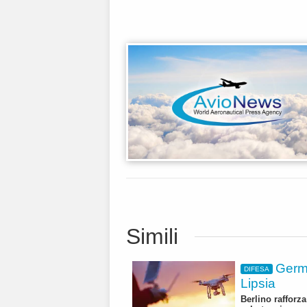
Simili
Germa
DIFESA
Lipsia
Berlino rafforza