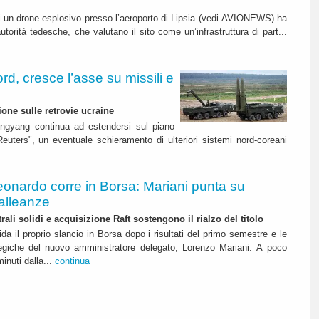
di un drone esplosivo presso l’aeroporto di Lipsia (vedi AVIONEWS) ha
autorità tedesche, che valutano il sito come un’infrastruttura di part...
d, cresce l’asse su missili e
ione sulle retrovie ucraine
ngyang continua ad estendersi sul piano
euters", un eventuale schieramento di ulteriori sistemi nord-coreani
eonardo corre in Borsa: Mariani punta su
alleanze
rali solidi e acquisizione Raft sostengono il rialzo del titolo
da il proprio slancio in Borsa dopo i risultati del primo semestre e le
ategiche del nuovo amministratore delegato, Lorenzo Mariani. A poco
inuti dalla...
continua