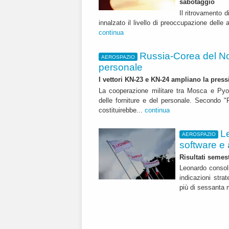
sabotaggio
Il ritrovamento 
innalzato il livello di preoccupazione delle 
continua
Russia-Corea del Nor
AEROSPAZIO
personale
I vettori KN-23 e KN-24 ampliano la press
La cooperazione militare tra Mosca e Pyo
delle forniture e del personale. Secondo "R
costituirebbe...
continua
L
AEROSPAZIO
software e 
Risultati semest
Leonardo consoli
indicazioni str
più di sessanta m