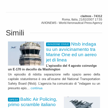
cla/mos - 74312
Roma, Italia, 21/02/2007 17:55
AVIONEWS - World Aeronautical Press Agency
Simili
Ntsb indaga
AVIAZIONE CIVILE
su un avvicinamento tra
Marine One ed un aereo
jet di linea
L’episodio del 4 agosto coinvolge
un E-170 in decollo da Washington
Un episodio di ridotta separazione nello spazio aereo della
capitale statunitense è ora all’esame del National Transportation
Safety Board (Ntsb). L’agenzia ha comunicato di "indagare su un
presunto epis...
continua
Baltic Air Policing,
DIFESA
primo scramble italiano