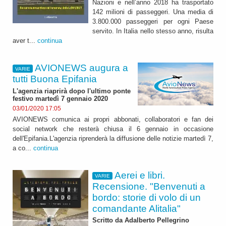
Nazioni e nell’anno 2018 ha trasportato
142 milioni di passeggeri. Una media di
3.800.000 passeggeri per ogni Paese
servito. In Italia nello stesso anno, risulta
aver t...
continua
AVIONEWS augura a
VARIE
tutti Buona Epifania
L'agenzia riaprirà dopo l'ultimo ponte
festivo martedì 7 gennaio 2020
03/01/2020 17:05
AVIONEWS comunica ai propri abbonati, collaboratori e fan dei
social network che resterà chiusa il 6 gennaio in occasione
dell'Epifania.L'agenzia riprenderà la diffusione delle notizie martedì 7,
a co...
continua
Aerei e libri.
VARIE
Recensione. "Benvenuti a
bordo: storie di volo di un
comandante Alitalia"
Scritto da Adalberto Pellegrino