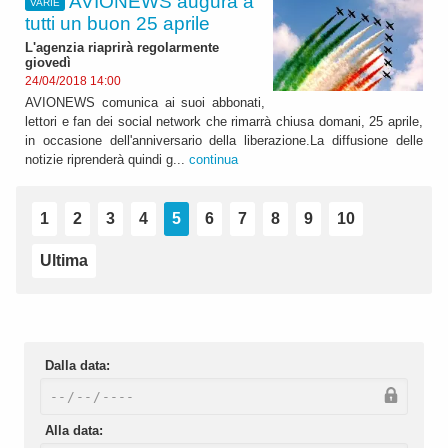
AVIONEWS augura a
VARIE
tutti un buon 25 aprile
L'agenzia riaprirà regolarmente
giovedì
24/04/2018 14:00
AVIONEWS comunica ai suoi abbonati,
lettori e fan dei social network che rimarrà chiusa domani, 25 aprile,
in occasione dell'anniversario della liberazione.La diffusione delle
notizie riprenderà quindi g...
continua
1
2
3
4
5
6
7
8
9
10
Ultima
Dalla data:
Alla data: