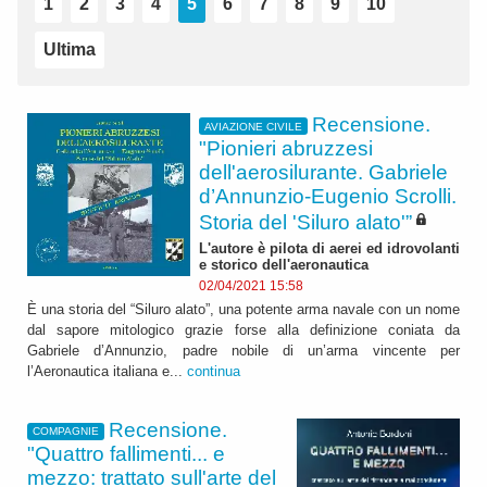
1
2
3
4
5
6
7
8
9
10
Ultima
Recensione.
AVIAZIONE CIVILE
"Pionieri abruzzesi
dell'aerosilurante. Gabriele
d’Annunzio-Eugenio Scrolli.
Storia del 'Siluro alato'”
L'autore è pilota di aerei ed idrovolanti
e storico dell'aeronautica
02/04/2021 15:58
È una storia del “Siluro alato”, una potente arma navale con un nome
dal sapore mitologico grazie forse alla definizione coniata da
Gabriele d’Annunzio, padre nobile di un’arma vincente per
l’Aeronautica italiana e...
continua
Recensione.
COMPAGNIE
"Quattro fallimenti... e
mezzo: trattato sull'arte del