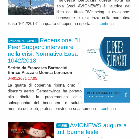
Francesca Bartoccini questa volta da
sola (vedi AVIONEWS) è l'autrice del
libro dal titolo "Wellbeing in aviazione:
benessere e resilienza nella normativa
Easa 1042/2018".La quarta di copertina riporta c...
continua
Recensione. "Il
AVIAZIONE CIVILE
Peer Support: intervenire
nella crisi. Normativa Easa
1042/2018"
Scritto da Francesca Bartoccini,
Enrico Piazza e Monica Lorenzon
04/01/2021 17:05
La quarta di copertina riporta che: "Il
disastro aereo Germanwings ha portato
alla ribalta la problematica della
salvaguardia del benessere e salute
mentale dei piloti, professionisti che si assumono...
continua
AVIONEWS augura a
VARIE
tutti buone feste