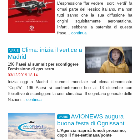
L’espressione “far vedere i sorci verdi” fa
ormai parte del lessico italiano, ma non
tutti sanno che la sua diffusione ha
origini squisitamente aeronautiche.
Infatti, sebbene la paternità di questa
frase...
continua
Clima: inizia il vertice a
VARIE
Madrid
196 Paesi al summit per sconfiggere
l'emissione di gas serra
03/12/2019 18:14
Inizia oggi a Madrid il summit mondiale sul clima denominato
"Cop25". 196 Paesi si confronteranno fino al 13 dicembre con
l'obiettivo di sconfiggere la crisi climatica. Il segretario generale delle
Nazioni...
continua
AVIONEWS augura
VARIE
buona festa di Ognissanti
L'Agenzia riaprirà lunedì prossimo,
dopo il fine-settimana/ponte