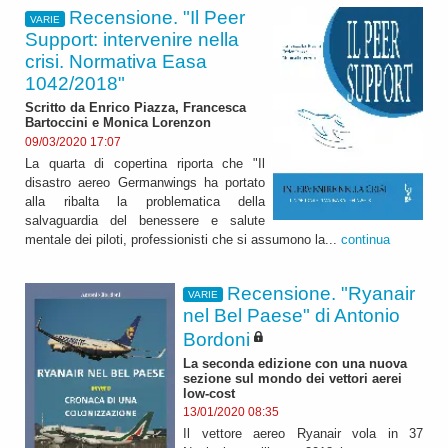
Recensione. "Il Peer
VARIE
Support: intervenire nella
crisi. Normativa Easa
1042/2018"
Scritto da Enrico Piazza, Francesca
Bartoccini e Monica Lorenzon
09/03/2020 17:07
La quarta di copertina riporta che "Il
disastro aereo Germanwings ha portato
alla ribalta la problematica della
salvaguardia del benessere e salute
mentale dei piloti, professionisti che si assumono la...
continua
Recensione. "Ryanair
VARIE
nel Bel Paese" di Antonio
Bordoni
La seconda edizione con una nuova
sezione sul mondo dei vettori aerei
low-cost
13/01/2020 08:35
Il vettore aereo Ryanair vola in 37