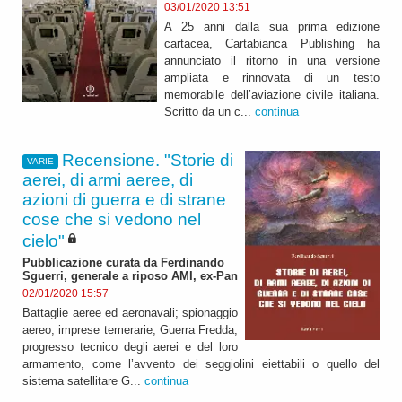
03/01/2020 13:51
A 25 anni dalla sua prima edizione
cartacea, Cartabianca Publishing ha
annunciato il ritorno in una versione
ampliata e rinnovata di un testo
memorabile dell’aviazione civile italiana.
Scritto da un c...
continua
Recensione. "Storie di
VARIE
aerei, di armi aeree, di
azioni di guerra e di strane
cose che si vedono nel
cielo"
Pubblicazione curata da Ferdinando
Sguerri, generale a riposo AMI, ex-Pan
02/01/2020 15:57
Battaglie aeree ed aeronavali; spionaggio
aereo; imprese temerarie; Guerra Fredda;
progresso tecnico degli aerei e del loro
armamento, come l’avvento dei seggiolini eiettabili o quello del
sistema satellitare G...
continua