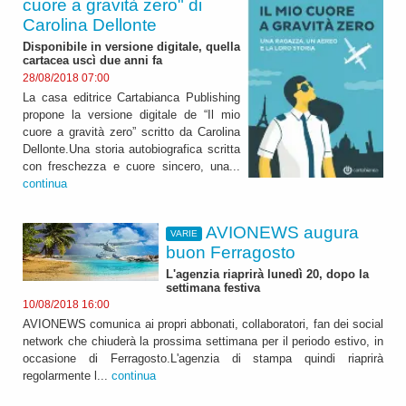
cuore a gravità zero" di
Carolina Dellonte
Disponibile in versione digitale, quella
cartacea uscì due anni fa
28/08/2018 07:00
La casa editrice Cartabianca Publishing
propone la versione digitale de “Il mio
cuore a gravità zero” scritto da Carolina
Dellonte.Una storia autobiografica scritta
con freschezza e cuore sincero, una...
continua
AVIONEWS augura
VARIE
buon Ferragosto
L'agenzia riaprirà lunedì 20, dopo la
settimana festiva
10/08/2018 16:00
AVIONEWS comunica ai propri abbonati, collaboratori, fan dei social
network che chiuderà la prossima settimana per il periodo estivo, in
occasione di Ferragosto.L'agenzia di stampa quindi riaprirà
regolarmente l...
continua