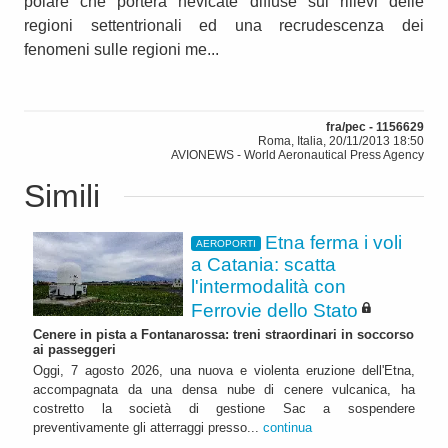
polare che porterà nevicate diffuse sui rilievi delle
regioni settentrionali ed una recrudescenza dei
fenomeni sulle regioni me...
fra/pec - 1156629
Roma, Italia, 20/11/2013 18:50
AVIONEWS - World Aeronautical Press Agency
Simili
Etna ferma i voli
AEROPORTI
a Catania: scatta
l'intermodalità con
Ferrovie dello Stato
Cenere in pista a Fontanarossa: treni straordinari in soccorso
ai passeggeri
Oggi, 7 agosto 2026, una nuova e violenta eruzione dell'Etna,
accompagnata da una densa nube di cenere vulcanica, ha
costretto la società di gestione Sac a sospendere
preventivamente gli atterraggi presso...
continua