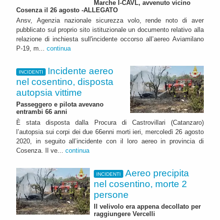
Marche I-CAVL, avvenuto vicino
Cosenza il 26 agosto -ALLEGATO
Ansv, Agenzia nazionale sicurezza volo, rende noto di aver
pubblicato sul proprio sito istituzionale un documento relativo alla
relazione di inchiesta sull'incidente occorso all’aereo Aviamilano
P-19, m...
continua
Incidente aereo
INCIDENTI
nel cosentino, disposta
autopsia vittime
Passeggero e pilota avevano
entrambi 66 anni
È stata disposta dalla Procura di Castrovillari (Catanzaro)
l’autopsia sui corpi dei due 66enni morti ieri, mercoledì 26 agosto
2020, in seguito all’incidente con il loro aereo in provincia di
Cosenza. Il ve...
continua
Aereo precipita
INCIDENTI
nel cosentino, morte 2
persone
Il velivolo era appena decollato per
raggiungere Vercelli