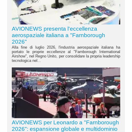
AVIONEWS presenta l'eccellenza
aerospaziale italiana a "Farnborough
2026"
Alla fine di luglio 2026, l'industria aerospaziale italiana ha
portato le proprie eccellenze al "Farnborough International
Airshow", nel Regno Unito, per consolidare la propria leadership
tecnologica nel...
AVIONEWS per Leonardo a "Farnborough
2026": espansione globale e multidominio