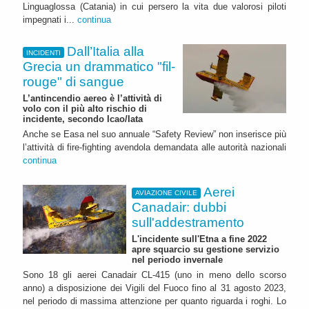
Linguaglossa (Catania) in cui persero la vita due valorosi piloti
impegnati i...
continua
Dall’Italia alla
INCIDENTI
Grecia un drammatico "fil-
rouge" di sangue
L’antincendio aereo è l’attività di
volo con il più alto rischio di
incidente, secondo Icao/Iata
Anche se Easa nel suo annuale “Safety Review” non inserisce più
l’attività di fire-fighting avendola demandata alle autorità nazionali
continua
Aerei
AVIAZIONE CIVILE
Canadair: dubbi
sull'addestramento
L'incidente sull'Etna a fine 2022
apre squarcio su gestione servizio
nel periodo invernale
Sono 18 gli aerei Canadair CL-415 (uno in meno dello scorso
anno) a disposizione dei Vigili del Fuoco fino al 31 agosto 2023,
nel periodo di massima attenzione per quanto riguarda i roghi. Lo