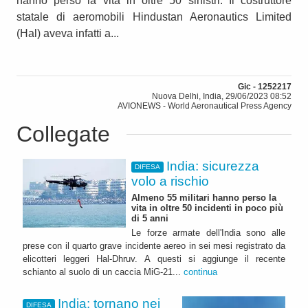
hanno perso la vita in oltre 50 sinistri. Il costruttore
statale di aeromobili Hindustan Aeronautics Limited
(Hal) aveva infatti a...
Gic - 1252217
Nuova Delhi, India, 29/06/2023 08:52
AVIONEWS - World Aeronautical Press Agency
Collegate
India: sicurezza
DIFESA
volo a rischio
Almeno 55 militari hanno perso la
vita in oltre 50 incidenti in poco più
di 5 anni
Le forze armate dell'India sono alle
prese con il quarto grave incidente aereo in sei mesi registrato da
elicotteri leggeri Hal-Dhruv. A questi si aggiunge il recente
schianto al suolo di un caccia MiG-21...
continua
India: tornano nei
DIFESA