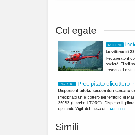
Collegate
Inc
INCIDENTI
La vittima di 2
Recuperato il co
società Elitelli
Toscana. La vit
Precipitato elicottero 
INCIDENTI
Disperso il pilota: soccorritori cercano 
Precipitato un elicottero nel territorio di M
350B3 (marche I-TORG). Disperso il pilota
operando Vigili del fuoco di...
continua
Simili