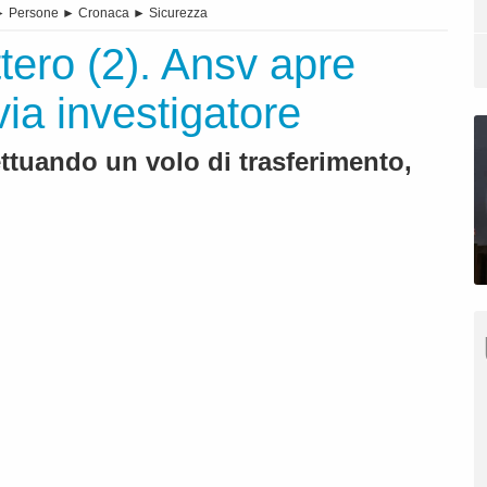
►
Persone
►
Cronaca
►
Sicurezza
ttero (2). Ansv apre
via investigatore
ettuando un volo di trasferimento,