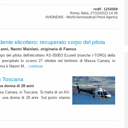
red/f - 1254569
Roma, Italia, 27/10/2023 14:39
AVIONEWS - World Aeronautical Press Agency
idente elicottero: recuperato corpo del pilota
8 anni, Naomi Maiolani, originaria di Faenza
rpo del pilota dell'elicottero AS-350B3 Ecureil (marche I-TORG) della
na precipitato lo scorso 27 ottobre nel territorio di Massa Carrara, in
tima è Naomi M...
continua
in Toscana
una donna di 28 anni
assa Carrara, in Toscana. Si tratta di un AS-
, una donna di 28 anni. Sul posto stanno