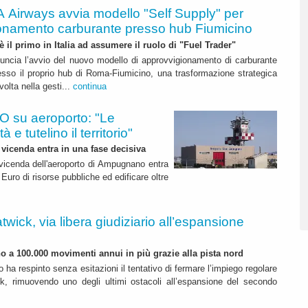
A Airways avvia modello "Self Supply" per
onamento carburante presso hub Fiumicino
 è il primo in Italia ad assumere il ruolo di "Fuel Trader"
uncia l’avvio del nuovo modello di approvvigionamento di carburante
esso il proprio hub di Roma-Fiumicino, una trasformazione strategica
olta nella gesti...
continua
 su aeroporto: "Le
 e tutelino il territorio"
 vicenda entra in una fase decisiva
a vicenda dell'aeroporto di Ampugnano entra
 Euro di risorse pubbliche ed edificare oltre
twick, via libera giudiziario all’espansione
ino a 100.000 movimenti annui in più grazie alla pista nord
o ha respinto senza esitazioni il tentativo di fermare l’impiego regolare
k, rimuovendo uno degli ultimi ostacoli all’espansione del secondo