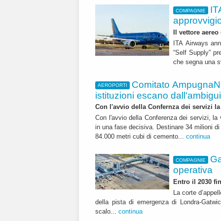
IT
COMPAGNIE
approvvigi
Il vettore aereo
ITA Airways ann
“Self Supply” pr
che segna una sv
Comitato AmpugnaNO
AEROPORTI
istituzioni escano dall'ambiguità
Con l'avvio della Confernza dei servizi la
Con l'avvio della Conferenza dei servizi, l
in una fase decisiva. Destinare 34 milioni di
84.000 metri cubi di cemento...
continua
Ga
COMPAGNIE
operativa
Entro il 2030 f
La corte d’appell
della pista di emergenza di Londra-Gatwic
scalo...
continua