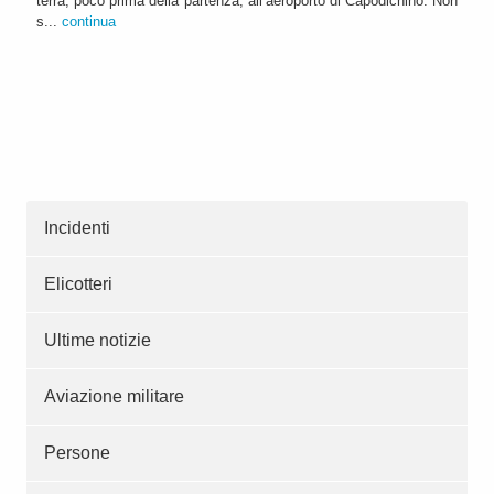
terra, poco prima della partenza, all’aeroporto di Capodichino. Non
s...
continua
Incidenti
Elicotteri
Ultime notizie
Aviazione militare
Persone