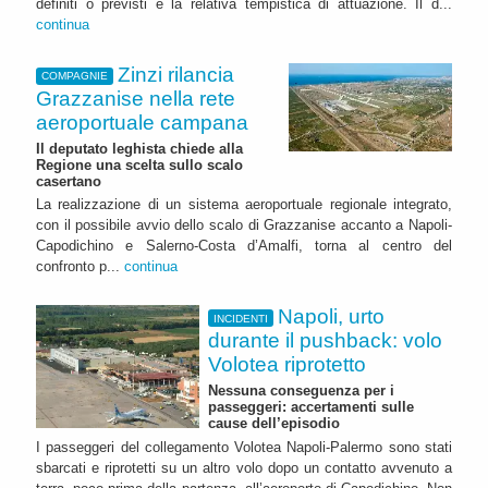
definiti o previsti e la relativa tempistica di attuazione. Il d...
continua
Zinzi rilancia
COMPAGNIE
Grazzanise nella rete
aeroportuale campana
Il deputato leghista chiede alla
Regione una scelta sullo scalo
casertano
La realizzazione di un sistema aeroportuale regionale integrato,
con il possibile avvio dello scalo di Grazzanise accanto a Napoli-
Capodichino e Salerno-Costa d’Amalfi, torna al centro del
confronto p...
continua
Napoli, urto
INCIDENTI
durante il pushback: volo
Volotea riprotetto
Nessuna conseguenza per i
passeggeri: accertamenti sulle
cause dell’episodio
I passeggeri del collegamento Volotea Napoli-Palermo sono stati
sbarcati e riprotetti su un altro volo dopo un contatto avvenuto a