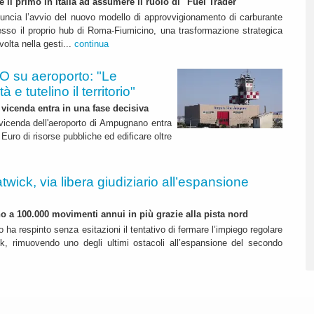
 è il primo in Italia ad assumere il ruolo di "Fuel Trader"
uncia l’avvio del nuovo modello di approvvigionamento di carburante
esso il proprio hub di Roma-Fiumicino, una trasformazione strategica
olta nella gesti...
continua
 su aeroporto: "Le
 e tutelino il territorio"
 vicenda entra in una fase decisiva
a vicenda dell'aeroporto di Ampugnano entra
 Euro di risorse pubbliche ed edificare oltre
twick, via libera giudiziario all’espansione
ino a 100.000 movimenti annui in più grazie alla pista nord
o ha respinto senza esitazioni il tentativo di fermare l’impiego regolare
k, rimuovendo uno degli ultimi ostacoli all’espansione del secondo