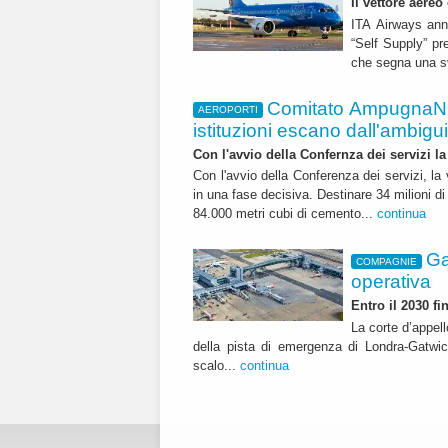
Il vettore aereo
ITA Airways ann
“Self Supply” pr
che segna una sv
Comitato AmpugnaNO
AEROPORTI
istituzioni escano dall'ambiguità
Con l'avvio della Confernza dei servizi la
Con l'avvio della Conferenza dei servizi, l
in una fase decisiva. Destinare 34 milioni di
84.000 metri cubi di cemento...
continua
Ga
COMPAGNIE
operativa
Entro il 2030 f
La corte d’appell
della pista di emergenza di Londra-Gatwic
scalo...
continua