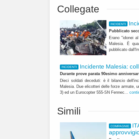
Collegate
Inci
INCIDENTI
Pubblicato seco
Erano "idonei al 
Malesia. È quan
pubblicato dall'I
Incidente Malesia: colli
INCIDENTI
Durante prove parata 90esimo anniversar
Dieci soldati deceduti: è il bilancio dell'
Malesia. Due elicotteri delle forze armat
3) ed un Eurocopter 555-SN Fennec...
conti
Simili
IT
COMPAGNIE
approvvigi