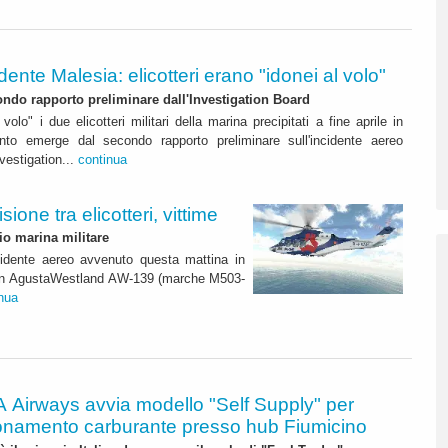
dente Malesia: elicotteri erano "idonei al volo"
ndo rapporto preliminare dall'Investigation Board
volo" i due elicotteri militari della marina precipitati a fine aprile in
to emerge dal secondo rapporto preliminare sull'incidente aereo
nvestigation...
continua
sione tra elicotteri, vittime
io marina militare
incidente aereo avvenuto questa mattina in
e, un AgustaWestland AW-139 (marche M503-
nua
A Airways avvia modello "Self Supply" per
onamento carburante presso hub Fiumicino