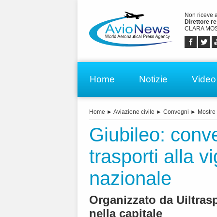
Non riceve 
Direttore r
CLARA MOS
Home
Notizie
Video
Home
►
Aviazione civile
►
Convegni
►
Mostre 
Giubileo: conv
trasporti alla vi
nazionale
Organizzato da Uiltrasp
nella capitale