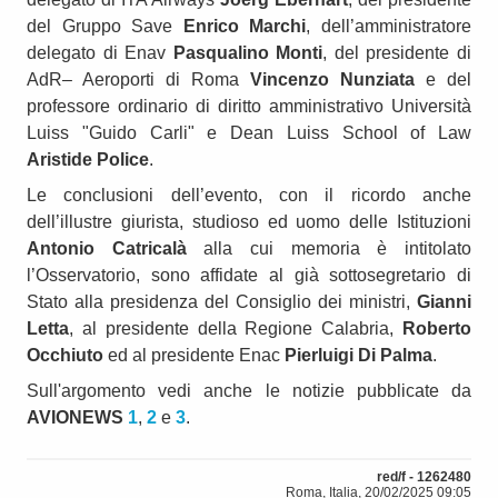
del Gruppo Save
Enrico Marchi
, dell’amministratore
delegato di Enav
Pasqualino Monti
, del presidente di
AdR– Aeroporti di Roma
Vincenzo Nunziata
e del
professore ordinario di diritto amministrativo Università
Luiss "Guido Carli" e Dean Luiss School of Law
Aristide Police
.
Le conclusioni dell’evento, con il ricordo anche
dell’illustre giurista, studioso ed uomo delle Istituzioni
Antonio Catricalà
alla cui memoria è intitolato
l’Osservatorio, sono affidate al già sottosegretario di
Stato alla presidenza del Consiglio dei ministri,
Gianni
Letta
, al presidente della Regione Calabria,
Roberto
Occhiuto
ed al presidente Enac
Pierluigi Di Palma
.
Sull'argomento vedi anche le notizie pubblicate da
AVIONEWS
1
,
2
e
3
.
red/f - 1262480
Roma, Italia, 20/02/2025 09:05