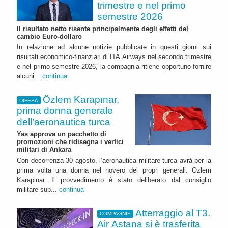
trimestre e nel primo
semestre 2026
Il risultato netto risente principalmente degli effetti del
cambio Euro-dollaro
In relazione ad alcune notizie pubblicate in questi giorni sui
risultati economico-finanziari di ITA Airways nel secondo trimestre
e nel primo semestre 2026, la compagnia ritiene opportuno fornire
alcuni...
continua
Özlem Karapınar,
DIFESA
prima donna generale
dell’aeronautica turca
Yas approva un pacchetto di
promozioni che ridisegna i vertici
militari di Ankara
Con decorrenza 30 agosto, l’aeronautica militare turca avrà per la
prima volta una donna nel novero dei propri generali: Ozlem
Karapinar. Il provvedimento è stato deliberato dal consiglio
militare sup...
continua
Atterraggio al T3.
COMPAGNIE
Air Astana si è trasferita