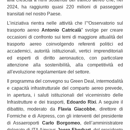
2024, ha raggiunto quasi 220 milioni di passeggeri
transitati nel nostro Paese.
L’iniziativa rientra nelle attività che l’“Osservatorio sul
trasporto aereo
Antonio Catricalà
” svolge per creare
occasioni di confronto sui temi di maggiore attualità del
trasporto aereo coinvolgendo referenti politici ed
accademici, autorità istituzionali, vertici imprenditoriali
ed esperti di diritto aeronautico, con particolare
attenzione alla sostenibilità, alla competitività ed
all'evoluzione regolamentare del settore.
Il programma del convegno su Green Deal, intermodalità
e capacità infrastrutturale del comparto aereo prevede,
in apertura, i saluti istituzionali del viceministro delle
Infrastrutture e dei trasporti,
Edoardo Rixi
. A seguire il
dibattito, moderato da
Flavia Giacobbe
, direttore di
Formiche e di Airpress, con gli interventi del presidente
di Assaeroporti
Carlo Borgomeo
, dell’amministratore
delegato di ITA Airways
Joerg Eberhart
, del presidente