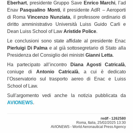
Eberhart
, presidente Gruppo Save
Enrico Marchi
, l’ad
Enav
Pasqualino Monti
, il presidente AdR – Aeroporti
di Roma
Vincenzo Nunziata
, il professore ordinario di
diritto amministrativo Università Luiss Guido Carli e
Dean Luiss School of Law
Aristide Police
.
Le conclusioni sono state affidate al presidente Enac
Pierluigi Di Palma
e al già sottosegretario di Stato alla
Presidenza del Consiglio dei ministri
Gianni Letta
.
Ha partecipato all’incontro
Diana Agosti Catricalà
,
coniuge di
Antonio Catricalà
, a cui è dedicato
l’Osservatorio sul trasporto aereo di Enac e Luiss
School of Law.
Sull'argomento vedi anche la notizia pubblicata da
AVIONEWS
.
red/f - 1262580
Roma, Italia, 25/02/2025 13:30
AVIONEWS - World Aeronautical Press Agency