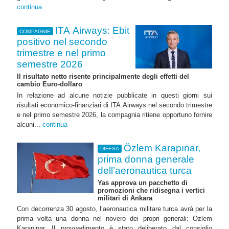
continua
ITA Airways: Ebit
COMPAGNIE
positivo nel secondo
trimestre e nel primo
semestre 2026
Il risultato netto risente principalmente degli effetti del
cambio Euro-dollaro
In relazione ad alcune notizie pubblicate in questi giorni sui
risultati economico-finanziari di ITA Airways nel secondo trimestre
e nel primo semestre 2026, la compagnia ritiene opportuno fornire
alcuni...
continua
Özlem Karapınar,
DIFESA
prima donna generale
dell’aeronautica turca
Yas approva un pacchetto di
promozioni che ridisegna i vertici
militari di Ankara
Con decorrenza 30 agosto, l’aeronautica militare turca avrà per la
prima volta una donna nel novero dei propri generali: Ozlem
Karapinar. Il provvedimento è stato deliberato dal consiglio