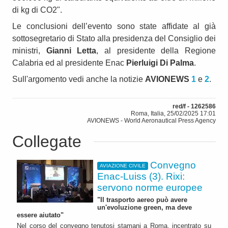
di kg di CO2".
Le conclusioni dell’evento sono state affidate al già
sottosegretario di Stato alla presidenza del Consiglio dei
ministri,
Gianni Letta
, al presidente della Regione
Calabria ed al presidente Enac
Pierluigi Di Palma
.
Sull'argomento vedi anche la notizie
AVIONEWS
1
e
2
.
red/f - 1262586
Roma, Italia, 25/02/2025 17:01
AVIONEWS - World Aeronautical Press Agency
Collegate
Convegno
AVIAZIONE CIVILE
Enac-Luiss (3). Rixi:
servono norme europee
"Il trasporto aereo può avere
un'evoluzione green, ma deve
essere aiutato"
Nel corso del convegno tenutosi stamani a Roma, incentrato su