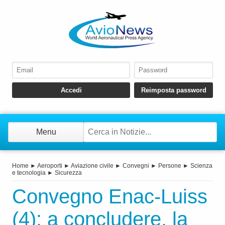
Menu
Home
►
Aeroporti
►
Aviazione civile
►
Convegni
►
Persone
►
Scienza
e tecnologia
►
Sicurezza
Convegno Enac-Luiss
(4): a concludere, la