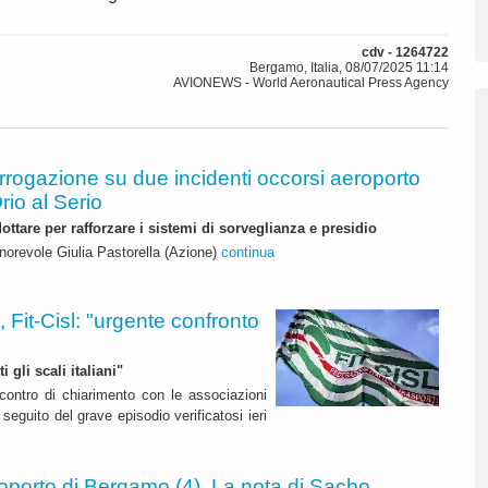
cdv - 1264722
Bergamo, Italia, 08/07/2025 11:14
AVIONEWS - World Aeronautical Press Agency
errogazione su due incidenti occorsi aeroporto
io al Serio
ottare per rafforzare i sistemi di sorveglianza e presidio
onorevole Giulia Pastorella (Azione)
continua
 Fit-Cisl: "urgente confronto
 gli scali italiani"
ncontro di chiarimento con le associazioni
 seguito del grave episodio verificatosi ieri
oporto di Bergamo (4). La nota di Sacbo