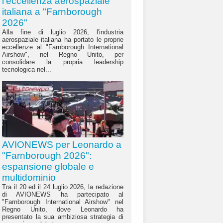
l'eccellenza aerospaziale
italiana a "Farnborough
2026"
Alla fine di luglio 2026, l'industria
aerospaziale italiana ha portato le proprie
eccellenze al "Farnborough International
Airshow", nel Regno Unito, per
consolidare la propria leadership
tecnologica nel...
AVIONEWS per Leonardo a
"Farnborough 2026":
espansione globale e
multidominio
Tra il 20 ed il 24 luglio 2026, la redazione
di AVIONEWS ha partecipato al
"Farnborough International Airshow" nel
Regno Unito, dove Leonardo ha
presentato la sua ambiziosa strategia di