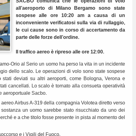
SACBO comunica che le operazioni di volo
all’aeroporto di Milano Bergamo sono state
sospese alle ore 10:20 am a causa di un
inconveniente verificatosi sulla via di rullaggio,
le cui cause sono in corso di accertamento da
parte delle forze dell’ordine.
Il traffico aereo è ripreso alle ore 12:00.
amo-Orio al Serio un uomo ha perso la vita in un incidente
ggio dello scalo. Le operazioni di volo sono state sospese
 stati deviati su altri aeroporti, come Bologna, Verona e
ati cancellati. Lo scalo è tornato alla consueta operatività
re aeroportuale Sacbo.
 aereo Airbus A-319 della compagnia Volotea diretto verso
In sostanza un uomo sarebbe stato risucchiato da uno dei
perché e a che titolo fosse presente in pista al momento del
soccorso e i Vigili del Fuoco.