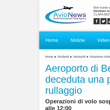
Non riceve 
Direttore r
CLARA MOS
Home
Notizie
Video
Home
►
Incidenti
►
Aeroporti
►
Aviazione civil
Aeroporto di B
deceduta una p
rullaggio
Operazioni di volo sos
alle 12:00