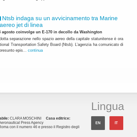
Ntsb indaga su un avvicinamento tra Marine
ereo jet di linea
4 agosto coinvolge un E-170 in decollo da Washington
idotta separazione nello spazio aereo della capitale statunitense è ora
tional Transportation Safety Board (Ntsb). L’agenzia ha comunicato di
presunto epis...
continua
Lingua
abile:
CLARA MOSCHINI
Casa editrice:
eronautical Press Agency
EN
IT
Roma con il numero 46 e presso il Registro degli