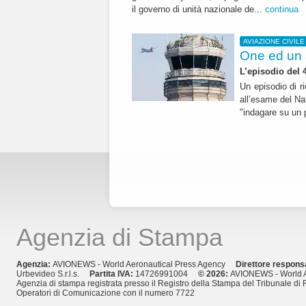
il governo di unità nazionale de...
continua
AVIAZIONE CIVILE
One ed un a
L’episodio del 
Un episodio di r
all’esame del Na
"indagare su un 
Agenzia di Stampa
Agenzia:
AVIONEWS - World Aeronautical Press Agency
Direttore respons
Urbevideo S.r.l.s.
Partita IVA:
14726991004
© 2026:
AVIONEWS - World A
Agenzia di stampa registrata presso il Registro della Stampa del Tribunale di 
Operatori di Comunicazione con il numero 7722