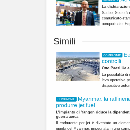
La dichiarazio
Sacbo, Società d
comunicato-stamp
aeroportuale. Esp
Simili
Ee
COMPAGNIE
controlli
Otto Paesi Ue e
La possibilità d
leva operativa pe
dispositivo auto
Myanmar, la raffineri
COMPAGNIE
produrre jet fuel
L’impianto di Yangon riduce la dipendenz
guerra aerea
Il carburante per jet è diventato un elemen
giunta del Myanmar, impegnata in una campa