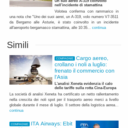
Un suo aereo A-319 coinvolto
nell'incidente di stamattina
Volotea conferma con rammarico in
una nota che "Uno dei suoi aerei, un A-319, volo numero V7-3511
da Bergamo alle Asturie, è stato coinvolto in un incidente
all'aeroporto bergamasco stamattina, alle 10:35...
continua
Simili
Cargo aereo,
COMPAGNIE
crollano i noli a luglio:
frenato il commercio con
l'Asia
L'analisi Xeneta evidenzia il calo
delle tariffe sulla rotta Cina-Europa
La società di analisi Xeneta ha certificato un netto rallentamento
nella crescita dei noli spot per il trasporto aereo merci a livello
globale durante il mese di luglio. Il settore della logistica aerea...
continua
ITA Airways: Ebit
COMPAGNIE