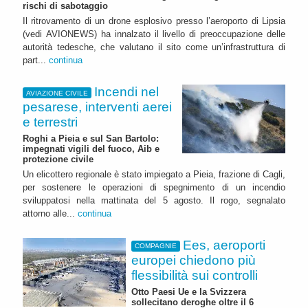
rischi di sabotaggio
Il ritrovamento di un drone esplosivo presso l’aeroporto di Lipsia
(vedi AVIONEWS) ha innalzato il livello di preoccupazione delle
autorità tedesche, che valutano il sito come un’infrastruttura di
part...
continua
Incendi nel
AVIAZIONE CIVILE
pesarese, interventi aerei
e terrestri
Roghi a Pieia e sul San Bartolo:
impegnati vigili del fuoco, Aib e
protezione civile
Un elicottero regionale è stato impiegato a Pieia, frazione di Cagli,
per sostenere le operazioni di spegnimento di un incendio
sviluppatosi nella mattinata del 5 agosto. Il rogo, segnalato
attorno alle...
continua
Ees, aeroporti
COMPAGNIE
europei chiedono più
flessibilità sui controlli
Otto Paesi Ue e la Svizzera
sollecitano deroghe oltre il 6