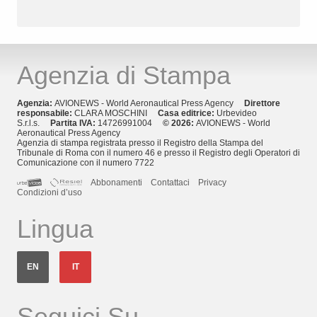
Agenzia di Stampa
Agenzia:
AVIONEWS - World Aeronautical Press Agency
Direttore
responsabile:
CLARA MOSCHINI
Casa editrice:
Urbevideo
S.r.l.s.
Partita IVA:
14726991004
© 2026:
AVIONEWS - World
Aeronautical Press Agency
Agenzia di stampa registrata presso il Registro della Stampa del
Tribunale di Roma con il numero 46 e presso il Registro degli Operatori di
Comunicazione con il numero 7722
Abbonamenti
Contattaci
Privacy
Condizioni d’uso
Lingua
EN
IT
Seguici Su