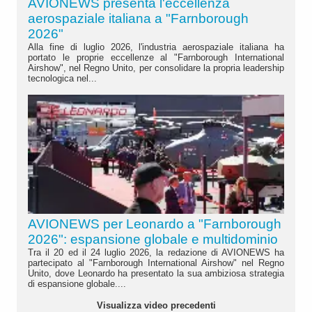
AVIONEWS presenta l'eccellenza
aerospaziale italiana a "Farnborough
2026"
Alla fine di luglio 2026, l'industria aerospaziale italiana ha
portato le proprie eccellenze al "Farnborough International
Airshow", nel Regno Unito, per consolidare la propria leadership
tecnologica nel...
AVIONEWS per Leonardo a "Farnborough
2026": espansione globale e multidominio
Tra il 20 ed il 24 luglio 2026, la redazione di AVIONEWS ha
partecipato al "Farnborough International Airshow" nel Regno
Unito, dove Leonardo ha presentato la sua ambiziosa strategia
di espansione globale....
Visualizza video precedenti