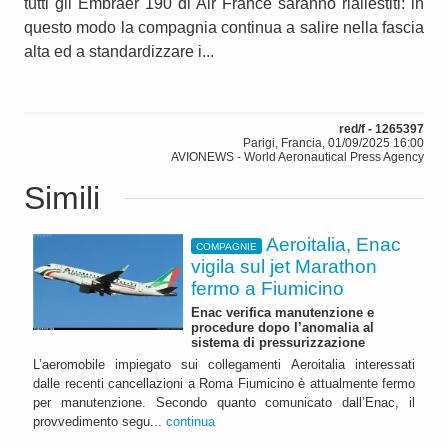
tutti gli Embraer 190 di Air France saranno riallestiti: in
questo modo la compagnia continua a salire nella fascia
alta ed a standardizzare i...
red/f - 1265397
Parigi, Francia, 01/09/2025 16:00
AVIONEWS - World Aeronautical Press Agency
Simili
Aeroitalia, Enac
COMPAGNIE
vigila sul jet Marathon
fermo a Fiumicino
Enac verifica manutenzione e
procedure dopo l’anomalia al
sistema di pressurizzazione
L’aeromobile impiegato sui collegamenti Aeroitalia interessati
dalle recenti cancellazioni a Roma Fiumicino è attualmente fermo
per manutenzione. Secondo quanto comunicato dall’Enac, il
provvedimento segu...
continua