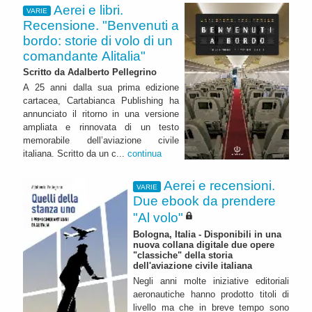
Aerei e libri.
VARIE
Recensione. "Benvenuti a
bordo: storie di volo di un
comandante Alitalia"
Scritto da Adalberto Pellegrino
A 25 anni dalla sua prima edizione
cartacea, Cartabianca Publishing ha
annunciato il ritorno in una versione
ampliata e rinnovata di un testo
memorabile dell’aviazione civile
italiana. Scritto da un c...
continua
Aerei e recensioni.
VARIE
Due ebook da prendere
"Al volo"
Bologna, Italia - Disponibili in una
nuova collana digitale due opere
"classiche" della storia
dell'aviazione civile italiana
Negli anni molte iniziative editoriali
aeronautiche hanno prodotto titoli di
livello ma che in breve tempo sono